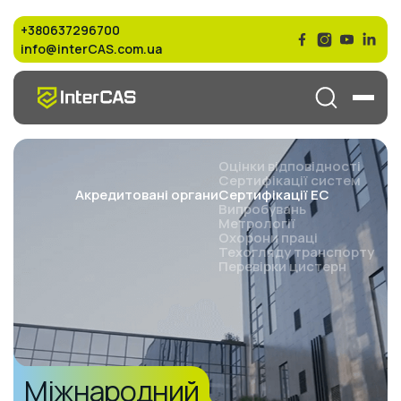
+380637296700
info@interCAS.com.ua
Оцінки відповідності
Сертифікації систем
Cертифікації ЕС
Акредитовані органи
Випробувань
Метрології
Охорони праці
Техогляду транспорту
Перевірки цистерн
Міжнародний