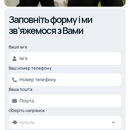
Заповніть форму і ми
зв’яжемося з Вами
Ваше ім’я
Alternative:
Ваш номер телефону
Ваша пошта
Оберіть напрямок
Напрям: