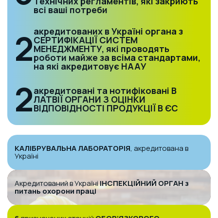
Технічних регламентів, які закриють
всі ваші потреби
акредитованих в Україні органа з
2
СЕРТИФІКАЦІЇ СИСТЕМ
МЕНЕДЖМЕНТУ, які проводять
роботи майже за всіма стандартами,
на які акредитовує НААУ
2
акредитовані та нотифіковані В
ЛАТВІЇ ОРГАНИ З ОЦІНКИ
ВІДПОВІДНОСТІ ПРОДУКЦІЇ В ЄС
КАЛІБРУВАЛЬНА ЛАБОРАТОРІЯ
, акредитована в
Україні
Акредитований в Україні
ІНСПЕКЦІЙНИЙ ОРГАН з
питань
охорони праці