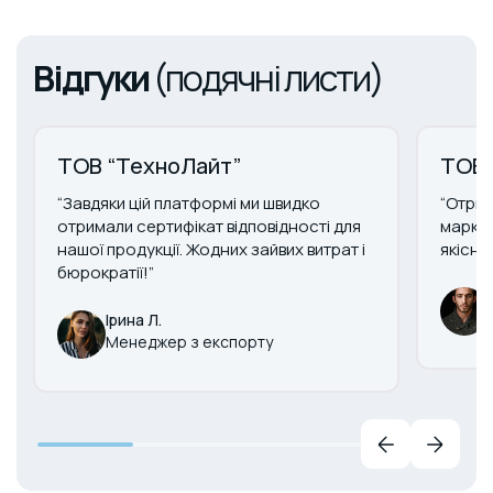
Відгуки
(подячні листи)
ТОВ “ТехноЛайт”
ТОВ 
“Завдяки цій платформі ми швидко
“Отрим
отримали сертифікат відповідності для
маркув
нашої продукції. Жодних зайвих витрат і
якісни
бюрократії!”
Ірина Л.
Менеджер з експорту