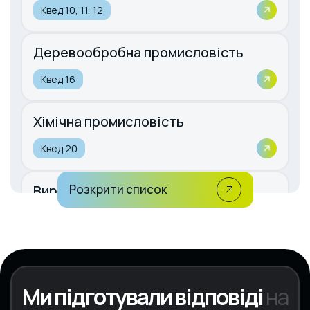
Квед 10, 11, 12
Деревообробна промисловість
Квед 16
Хімічна промисловість
Квед 20
Виробництво гумових та
Розкрити список
пластмасових виробів
Квед 22
Ми підготували відповіді
на