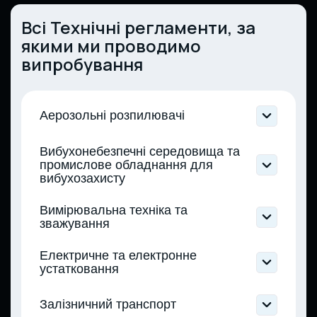
Всі Технічні регламенти, за
якими ми проводимо
випробування
Аерозольні розпилювачі
Технічний регламент аерозольних
Вибухонебезпечні середовища та
розпилювачів (Постанова КМУ від
промислове обладнання для
21.02.2023 № 154)
вибухозахисту
Технічний регламент обладнання та
Вимірювальна техніка та
захисних систем, призначених для
зважування
використання в потенційно
вибухонебезпечних середовищах
Технічний регламент щодо
Електричне та електронне
(Постанова КМУ від 28.12.2016 № 1055)
неавтоматичних зважувальних приладів
устатковання
(Постанова КМУ від 16.12.2015 № 1062)
Технічний регламент засобів
Технічний регламент низьковольтного
Залізничний транспорт
вимірювальної техніки (Постанова КМУ
електричного обладнання (Постанова