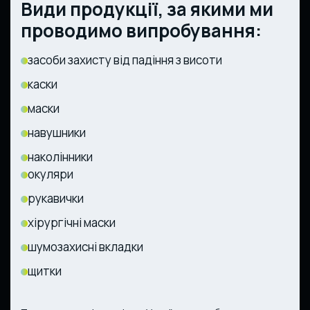
Види продукції, за якими ми
проводимо випробування:
засоби захисту від падіння з висоти
каски
маски
навушники
наколінники
окуляри
рукавички
хірургічні маски
шумозахисні вкладки
щитки