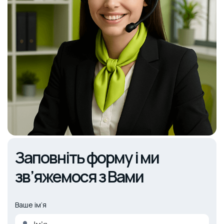
Заповніть форму і ми
зв’яжемося з Вами
Ваше ім’я
Alternative: