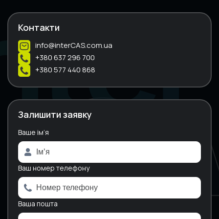
Контакти
info@interCAS.com.ua
+380 637 296 700
+380 577 440 868
Залишити заявку
Ваше ім’я
A
l
t
e
Ваш номер телефону
r
n
a
Ваша пошта
t
i