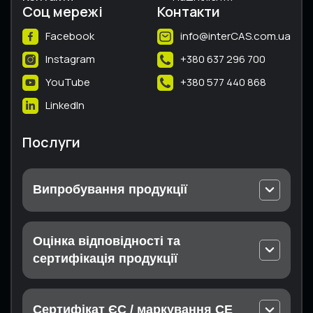
Соц мережі
Контакти
Facebook
info@interCAS.com.ua
Instagram
+380 637 296 700
YouTube
+380 577 440 868
LinkedIn
Послуги
Випробування продукції
Випробування електричного та електронного
устаткування
Оцінка відповідності та
Випробування безпеки машин та шумового
сертифікація продукції
випромінювання
Декларація відповідності Технічним
Випробування теплотехнічного обладнання
регламентам
Випробування вибухозахищеного обладнання
Сертифікат ЄС / маркування СЕ
Сертифікація продукції