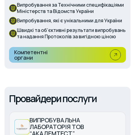
Випробування за Технічними специфікаціями
Міністерств та Відомств України
Випробування, які є унікальними для України
Швидкі та об’єктивні результати випробувань
та надання Протоколів за вигідною ціною
Компетентні
органи
Провайдери послуги
ВИПРОБУВАЛЬНА
ЛАБОРАТОРІЯ ТОВ
“АКАДЕМТЕСТ”.