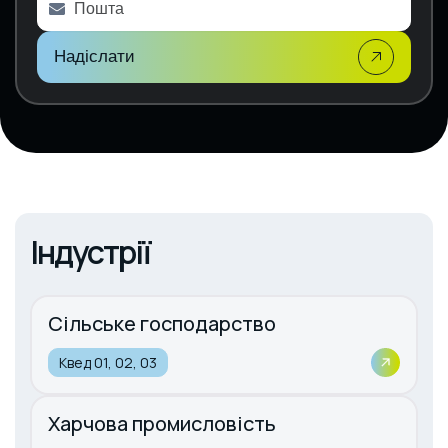
v
e
:
Надіслати
Індустрії
Сільське господарство
Квед 01, 02, 03
Харчова промисловість