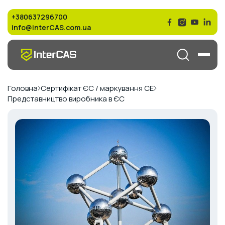
+380637296700
info@interCAS.com.ua
Головна
Сертифікат ЄС / маркування СЕ
Представництво виробника в ЄС