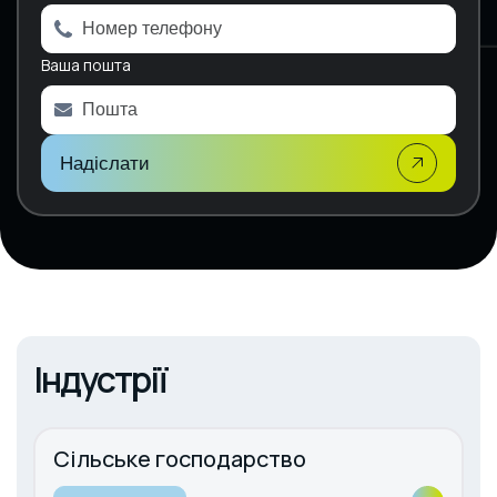
n
a
Ваша пошта
t
i
v
e
:
Надіслати
Індустрії
Сільське господарство