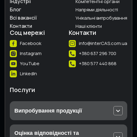
Індустрії
Компетентні органи
Блог
Напрями діяльності
Всі вакансії
Унікальні випробування
Контакти
Наші клієнти
Соц мережі
Контакти
Facebook
info@interCAS.com.ua
Instagram
+380 637 296 700
YouTube
+380 577 440 868
LinkedIn
Послуги
Випробування продукції
Випробування електричного та електронного
устаткування
Оцінка відповідності та
Випробування безпеки машин та шумового