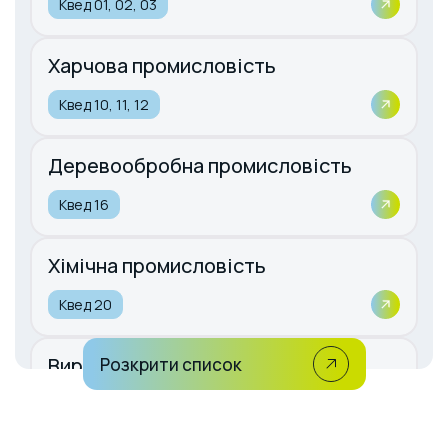
Квед 01, 02, 03
Харчова промисловість
Квед 10, 11, 12
Деревообробна промисловість
Квед 16
Хімічна промисловість
Квед 20
Виробництво гумових та
Розкрити список
пластмасових виробів
Квед 22