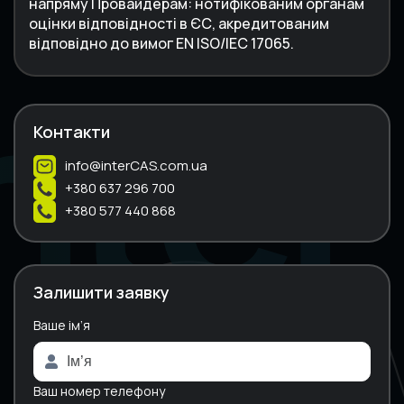
напряму Провайдерам: нотифікованим органам
оцінки відповідності в ЄС, акредитованим
відповідно до вимог EN ISO/IEC 17065.
Контакти
info@interCAS.com.ua
+380 637 296 700
+380 577 440 868
Залишити заявку
Ваше ім’я
A
l
t
e
Ваш номер телефону
r