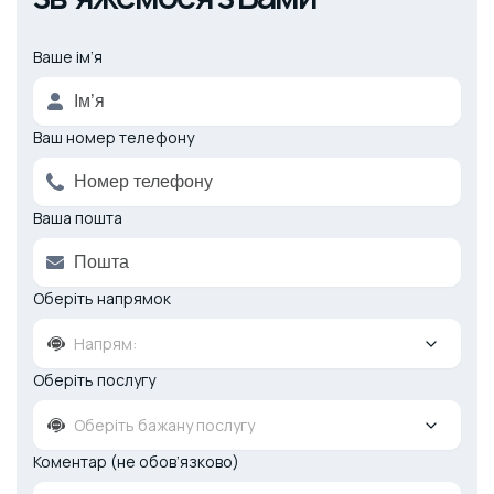
Ваше ім’я
Alternative:
Ваш номер телефону
Ваша пошта
Оберіть напрямок
Напрям:
Оберіть послугу
Оберіть бажану послугу
Коментар (не обов’язково)