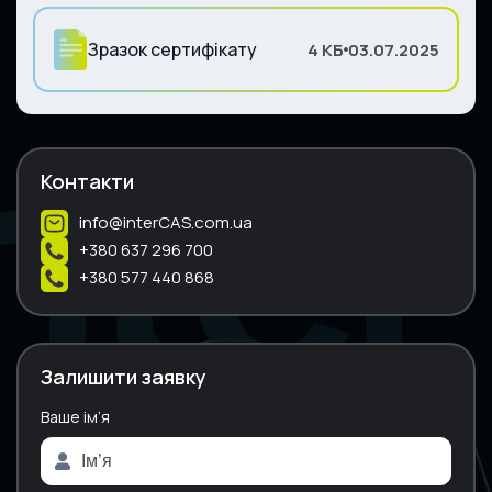
Зразок сертифікату
4 КБ
03.07.2025
Контакти
info@interCAS.com.ua
+380 637 296 700
+380 577 440 868
Залишити заявку
Ваше ім’я
A
l
t
e