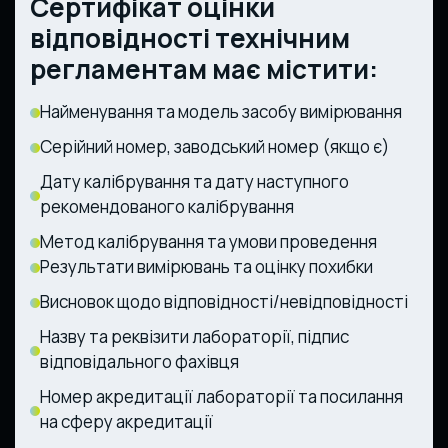
Сертифікат оцінки
складу залізничного транспорту
сільськогосподарських та
(Постанова КМУ від 30.12.2015 № 1194)
лісогосподарських тракторів (Постанова
відповідності технічним
КМУ від 28.12.2011 № 1368)
регламентам має містити:
Найменування та модель засобу вимірювання
Серійний номер, заводський номер (якщо є)
Дату калібрування та дату наступного
рекомендованого калібрування
Метод калібрування та умови проведення
Результати вимірювань та оцінку похибки
Висновок щодо відповідності/невідповідності
Назву та реквізити лабораторії, підпис
відповідального фахівця
Номер акредитації лабораторії та посилання
на сферу акредитації