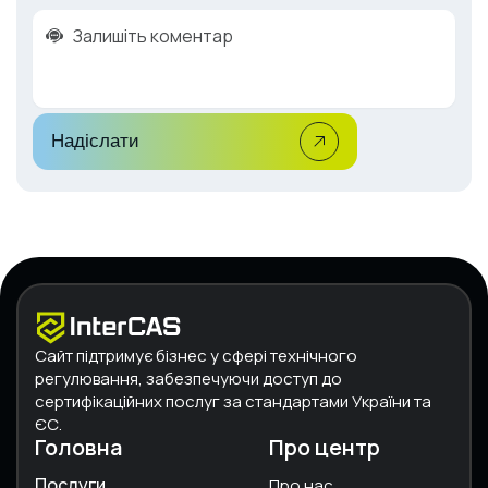
Надіслати
Сайт підтримує бізнес у сфері технічного
регулювання, забезпечуючи доступ до
сертифікаційних послуг за стандартами України та
ЄС.
Головна
Про центр
Послуги
Про нас