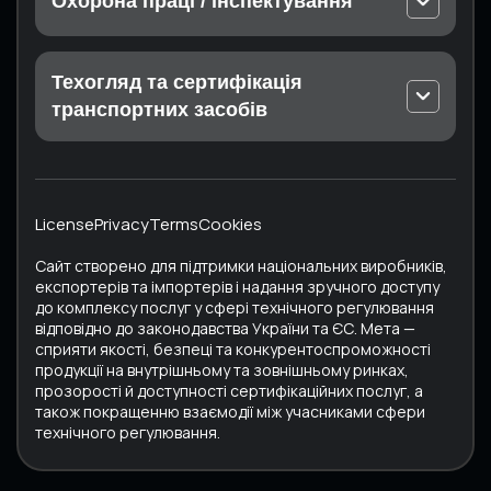
сільськогосподарської продукції
Охорона праці / інспектування
харчових продуктів
Калібрування на місці експлуатації
Експертиза для Дозволу на виконання робіт
EN ISO 22716 Косметика. Належна виробнича
Вимірювання в лабораторії
підвищеної небезпеки
практика (GMP)
Техогляд та сертифікація
Атестація вимірювальної лабораторії (на
Експертиза для Дозволу на експлуатацію
ISO 37001 Системи управління щодо протидії
підприємстві Замовника)
транспортних засобів
обладнання підвищеної небезпеки
корупції
Обов’язковий технічний контроль КТЗ:
Аудит стану охорони праці
Дрогобич, Конотоп, Ратне, Суми, Харків
ISO 45001 Системи управління охороною
Техогляд та експертне обстеження машин,
здоров’я та безпекою праці
Сертифікат МСТО
механізмів, устаткування підвищеної небезпеки
License
ISO 50001 Системи енергетичного менеджменту
Privacy
Terms
Cookies
Сертифікат ЄКМТ
Випробування технічного стану
Сайт створено для підтримки національних виробників,
переобладнаних автотранспортних засобів
експортерів та імпортерів і надання зручного доступу
до комплексу послуг у сфері технічного регулювання
Випробування та сертифікація вживаних
відповідно до законодавства України та ЄС. Мета —
транспортних засобів
сприяти якості, безпеці та конкурентоспроможності
продукції на внутрішньому та зовнішньому ринках,
Обслуговування та калібрування тахографів
прозорості й доступності сертифікаційних послуг, а
також покращенню взаємодії між учасниками сфери
Перевірка автомобільних цистерн
технічного регулювання.
Випробування та сертифікація автобусів