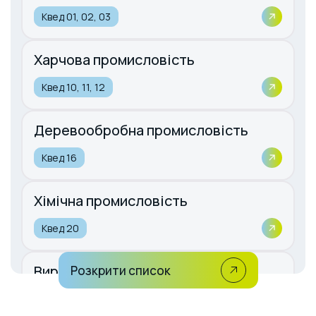
Квед 01, 02, 03
Харчова промисловість
Квед 10, 11, 12
Деревообробна промисловість
Квед 16
Хімічна промисловість
Квед 20
Виробництво гумових та
Розкрити список
пластмасових виробів
Квед 22