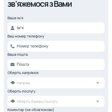
зв’яжемося з Вами
Ваше ім’я
Alternative:
Ваш номер телефону
Ваша пошта
Оберіть напрямок
Напрям:
Оберіть послугу
Оберіть бажану послугу
Коментар (не обов’язково)