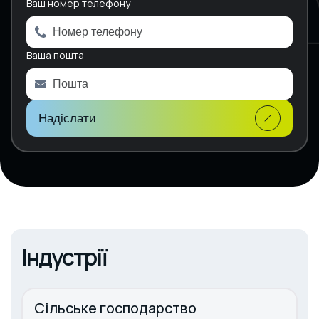
Ваш номер телефону
r
n
a
Ваша пошта
t
i
v
e
:
Надіслати
Індустрії
Сільське господарство