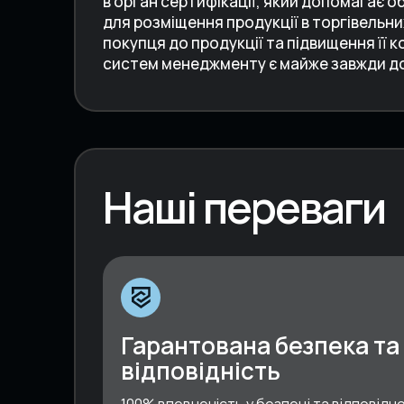
в орган сертифікації, який допомагає о
для розміщення продукції в торгівельни
покупця до продукції та підвищення її 
систем менеджменту є майже завжди д
Наші переваги
Гарантована безпека та
відповідність
100% впевненість у безпеці та відповідно