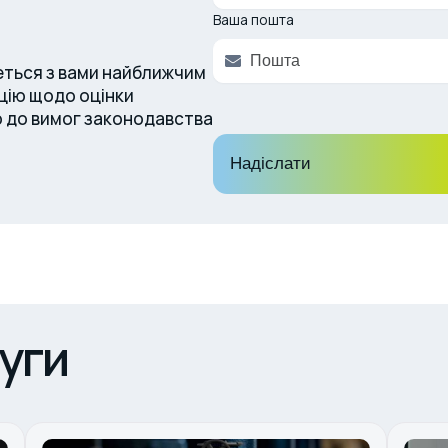
Ваша пошта
жеться з вами найближчим
цію щодо оцінки
но до вимог законодавства
Надіслати
уги