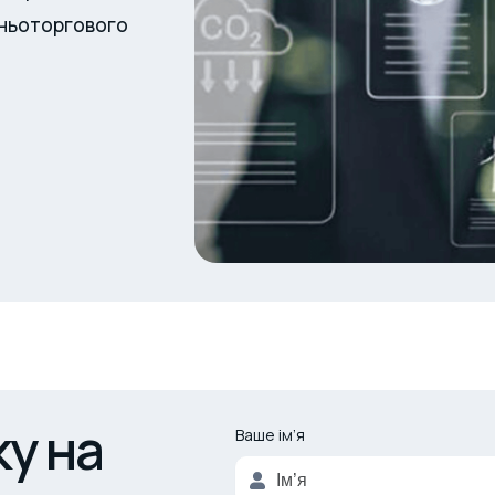
ішньоторгового
у на
Ваше ім’я
Alternative: