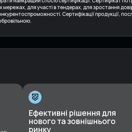
брати найкращий спосіб сертифікації. Сертифікат пот
х мережах, для участі в тендерах, для зростання дові
конкурентоспроможності. Сертифікації продукції, посл
обровільною.
Ефективні рішення для
нового та зовнішнього
ринку
сті