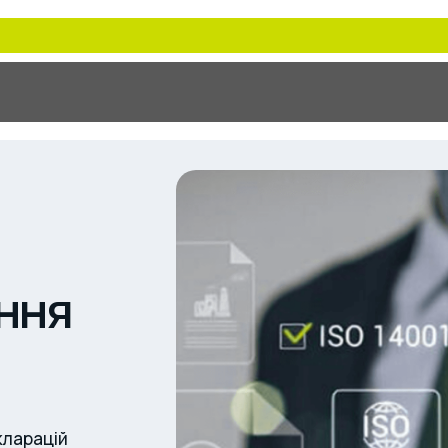
ння
кларацій