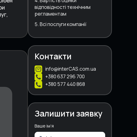
рібен
Вартість оцінки
відповідності технічним
ри
регламентам
уг,
Всі послуги компанії
Контакти
info@interCAS.com.ua
+380 637 296 700
+380 577 440 868
Залишити заявку
Ваше ім’я
A
l