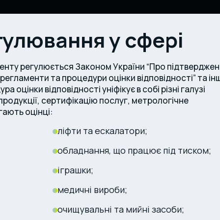
улювання у сфері
менту регулюється Законом України “Про підтвердже
і регламенти та процедури оцінки відповідності” та і
оцінки відповідності уніфікує в собі різні галузі
продукції, сертифікацію послуг, метрологічне
гають оцінці:
ліфти та ескалатори;
обладнання, що працює під тиском;
іграшки;
медичні вироби;
очищувальні та мийні засоби;