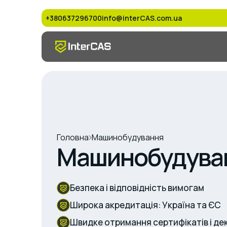
+380637296700
info@interCAS.com.ua
Головна
Машинобудування
Машинобудува
Безпека і відповідність вимогам
Широка акредитація: Україна та ЄС
Швидке отримання сертифікатів і де