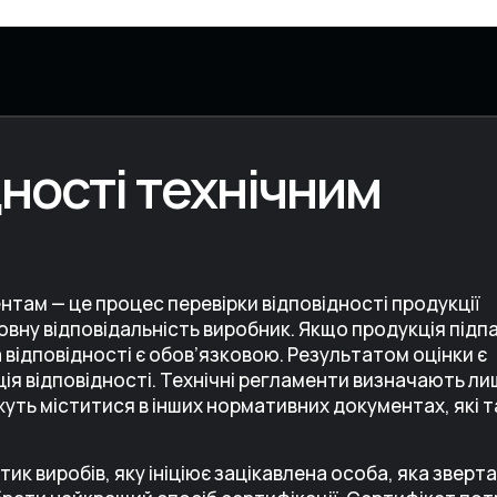
дності технічним
нтам — це процес перевірки відповідності продукції
овну відповідальність виробник. Якщо продукція підп
а відповідності є обов’язковою. Результатом оцінки є
ія відповідності. Технічні регламенти визначають ли
жуть міститися в інших нормативних документах, які 
ик виробів, яку ініціює зацікавлена особа, яка зверт