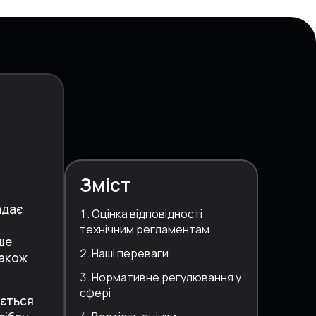
Зміст
адає
Оцінка відповідності
технічним регламентам
ше
Наші переваги
також
Нормативне регулювання у
сфері
ається