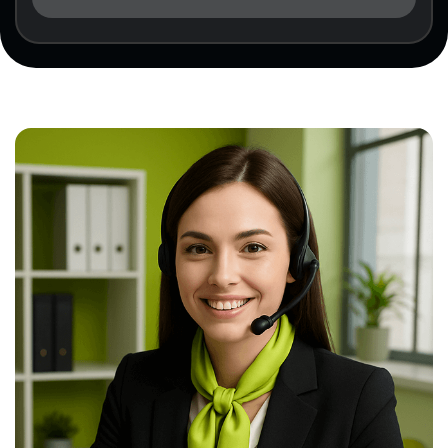
Сертифікацію здійснюють акредитовані органи
сертифікації, які мають дозвіл на аудит у сфері
косметичної промисловості відповідно до
ISO/IEC 17065. На платформі InterCAS
представлені акредитовані органи,
сертифікацію ISO 22176 здійснює ТОВ
“Сертифікаційний експертний центр АСУ”.