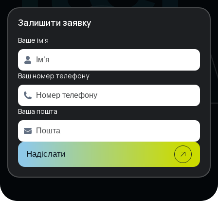
Залишити заявку
Ваше ім’я
A
l
t
e
Ваш номер телефону
r
n
a
Ваша пошта
t
i
v
e
:
Надіслати