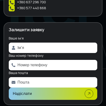
+380 637 296 700
+380 577 440 868
Залишити заявку
Ваше ім’я
A
l
t
e
Ваш номер телефону
r
n
a
Ваша пошта
t
i
v
e
:
Надіслати