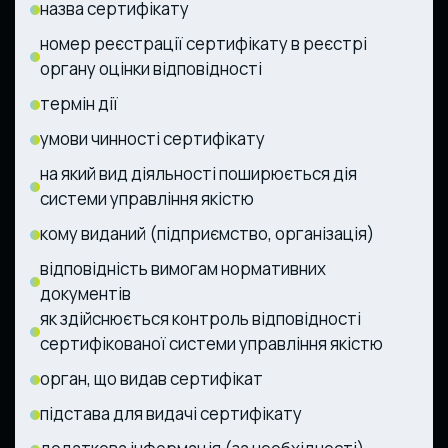
назва сертифікату
номер реєстрації сертифікату в реєстрі
органу оцінки відповідності
термін дії
умови чинності сертифікату
на який вид діяльності поширюється дія
системи управління якістю
кому виданий (підприємство, організація)
відповідність вимогам нормативних
документів
як здійснюється контроль відповідності
сертифікованої системи управління якістю
орган, що видав сертифікат
підстава для видачі сертифікату