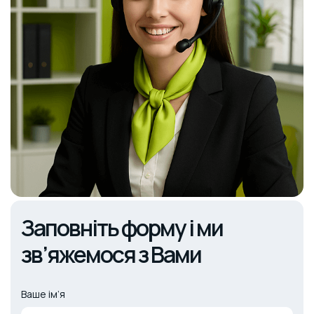
Заповніть форму і ми
зв’яжемося з Вами
Ваше ім’я
Alternative: