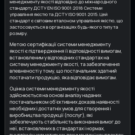
менеджменту якості відповідно до міжнародного
стандарту ДСТУ EN ISO 9001:2018 Системи
управління якістю та ДСТУ ISO 9001:2015. Цей
стандарт є світовим еталоном управління якістю, що
застосовується в організаціях будь-якого типу та
розміру.
Метою сертифікації системи менеджменту
якості є підтвердження її відповідності вимогам,
встановленим у відповідних стандартах на
систему менеджменту якості, та забезпечення
впевненості у тому, що постачальник здатний
постачати продукцію, яка відповідає вимогам.
Оцінка системи менеджменту якості
здійснюється на основі аналізу наданих
постачальником об’єктивних доказів наявності
необхідних і достатніх умов для створення і
виробництва продукції (послуг), які
забезпечують стабільність виконання вимог до
неї, встановлених в стандартах і нормах,
внутрішніх нормативних документах і контрактах