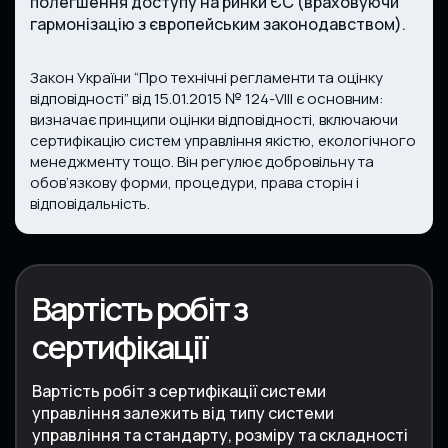
полегшення доступу на ринки ЄС (враховуючи
гармонізацію з європейським законодавством).
Закон України “Про технічні регламенти та оцінку
відповідності” від 15.01.2015 № 124-VIII є основним:
визначає принципи оцінки відповідності, включаючи
сертифікацію систем управління якістю, екологічного
менеджменту тощо. Він регулює добровільну та
обов’язкову форми, процедури, права сторін і
відповідальність.
Вартість робіт з
сертифікації
Вартість робіт з сертифікації системи
управління залежить від типу системи
управління та стандарту, розміру та складності