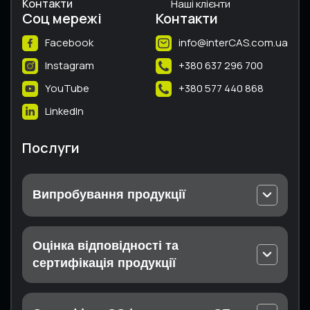
Контакти
Наші клієнти
Соц мережі
Контакти
Facebook
info@interCAS.com.ua
Instagram
+380 637 296 700
YouTube
+380 577 440 868
LinkedIn
Послуги
Випробування продукції
Випробування електричного та електронного
устаткування
Оцінка відповідності та
Випробування безпеки машин та шумового
сертифікація продукції
випромінювання
Декларація відповідності Технічним
Випробування теплотехнічного обладнання
регламентам
Випробування вибухозахищеного обладнання