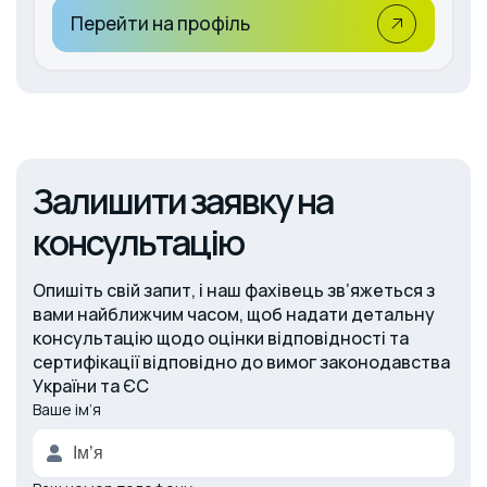
Перейти на профіль
Залишити заявку на
консультацію
Опишіть свій запит, і наш фахівець зв’яжеться з
вами найближчим часом, щоб надати детальну
консультацію щодо оцінки відповідності та
сертифікації відповідно до вимог законодавства
України та ЄС
Ваше ім’я
Alternative: