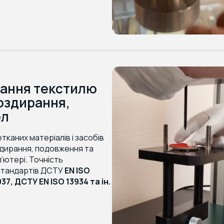
вання текстилю
роздирання,
ол
каних матеріалів і засобів
здирання, подовження та
п’ютері. Точність
 стандартів ДСТУ
EN ISO
37, ДСТУ EN ISO 13934 та ін.