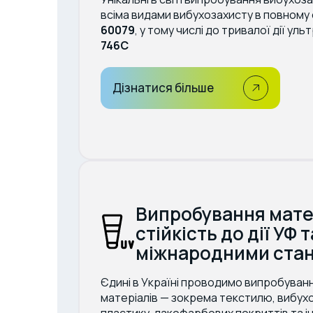
всіма видами вибухозахисту в повному
60079
, у тому числі до тривалої дії ул
746C
Дізнатися більше
Випробування мате
стійкість до дії УФ 
міжнародними ста
Єдині в Україні проводимо випробуванн
матеріалів — зокрема текстилю, вибу
пластику, лакофарбових покриттів та і