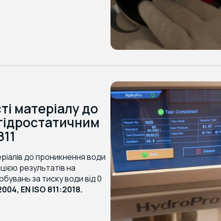
ті матеріалу до
гідростатичним
811
еріалів до проникнення води
цією результатів на
бувань за тиску води від 0
2004, EN ISO 811:2018.