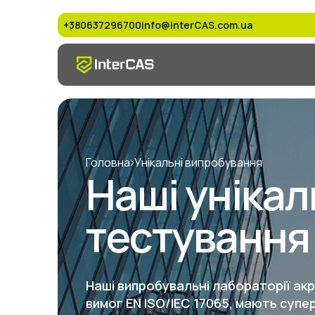
+380637296700
info@interCAS.com.ua
Головна
Унікальні випробування
Наші унікал
тестування 
Наші випробувальні лабораторії ак
вимог EN ISO/IEC 17065, мають суп