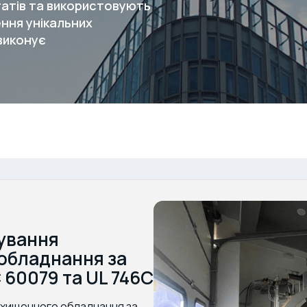
атів та використовують
ення унікальних
 виконує
ування
обладнання за
 60079 та UL 746C
захищенного обладнання за