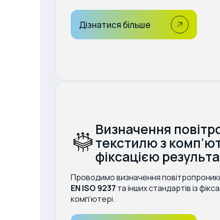
Дізнатися більше
Визначення повітр
текстилю з комп’
фіксацією результа
Проводимо визначення повітропроникн
EN ISO 9237
та інших стандартів із фікс
комп’ютері.