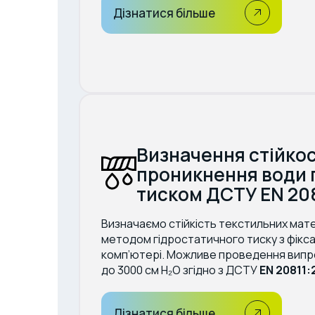
Дізнатися більше
Визначення стійкос
проникнення води 
тиском ДСТУ EN 20
Визначаємо стійкість текстильних мат
методом гідростатичного тиску з фікса
комп’ютері. Можливе проведення випро
до 3000 см Н₂О згідно з ДСТУ
EN 20811:
Дізнатися більше