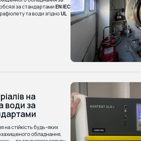
 обсязі за стандартами
EN IEC
ьтрафіолету та води згідно
UL
ріалів на
та води за
ндартами
я на стійкість будь-яких
хозахищеного обладнання,
нших — до тривалого впливу