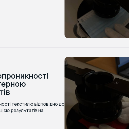
опроникності
ютерною
тів
ості текстилю відповідно до
ацією результатів на