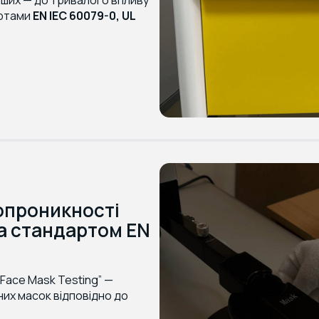
артами
EN IEC 60079-0, UL
опроникності
за стандартом EN
Face Mask Testing” —
их масок відповідно до