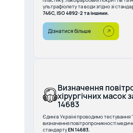
ультрафіолету та води згідно зі станд
746C, ISO 4892-2 та іншими.
Дізнатися більше
Визначення повітр
хірургічних масок 
14683
Єдині в Україні проводимо тестування “
визначення повітропроникності медичн
стандарту
EN 14683.