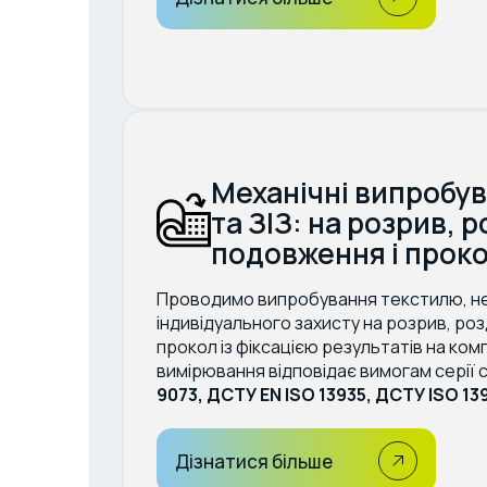
Механічні випробу
та ЗІЗ: на розрив, 
подовження і прок
Проводимо випробування текстилю, нет
індивідуального захисту на розрив, ро
прокол із фіксацією результатів на ком
вимірювання відповідає вимогам серії
9073, ДСТУ EN ISO 13935, ДСТУ ISO 139
Дізнатися більше