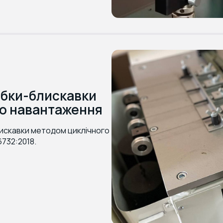
ібки-блискавки
о навантаження
искавки методом циклічного
732:2018.