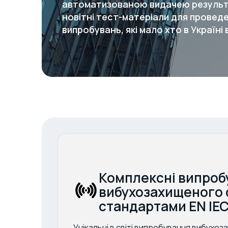
автоматизованою видачею результ
новітні тест-матеріали для провед
випробувань, які мало хто в Україні
Комплексні випроб
вибухозахищеного 
стандартами EN IEC
Унікальні в світі випробування вибухо