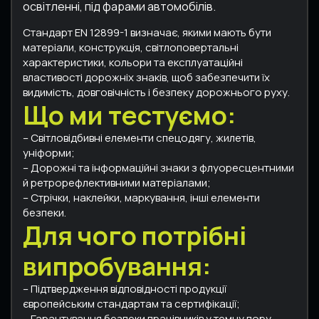
освітленні, під фарами автомобілів.
Стандарт EN 12899-1 визначає, якими мають бути
матеріали, конструкція, світлоповертальні
характеристики, кольори та експлуатаційні
властивості дорожніх знаків, щоб забезпечити їх
видимість, довговічність і безпеку дорожнього руху.
Що ми тестуємо:
– Світловідбивні елементи спецодягу, жилетів,
уніформи;
– Дорожні та інформаційні знаки з флуоресцентними
й ретрорефлективними матеріалами;
– Стрічки, наклейки, маркування, інші елементи
безпеки.
Для чого потрібні
випробування:
– Підтвердження відповідності продукції
європейським стандартам та сертифікації;
– Гарантування безпеки працівників у темну пору