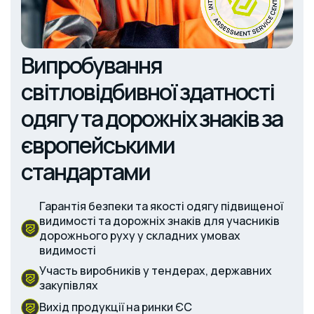
Випробування
світловідбивної здатності
одягу та дорожніх знаків за
європейськими
стандартами
Гарантія безпеки та якості одягу підвищеної
видимості та дорожніх знаків для учасників
дорожнього руху у складних умовах
видимості
Участь виробників у тендерах, державних
закупівлях
Вихід продукції на ринки ЄС