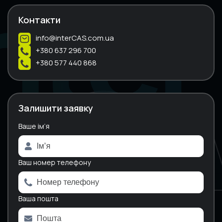
Контакти
info@interCAS.com.ua
+380 637 296 700
+380 577 440 868
Залишити заявку
Ваше ім’я
A
l
t
e
Ваш номер телефону
r
n
a
Ваша пошта
t
i
v