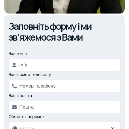
Заповніть форму і ми
зв’яжемося з Вами
Ваше ім’я
Alternative:
Ваш номер телефону
Ваша пошта
Оберіть напрямок
Напрям: