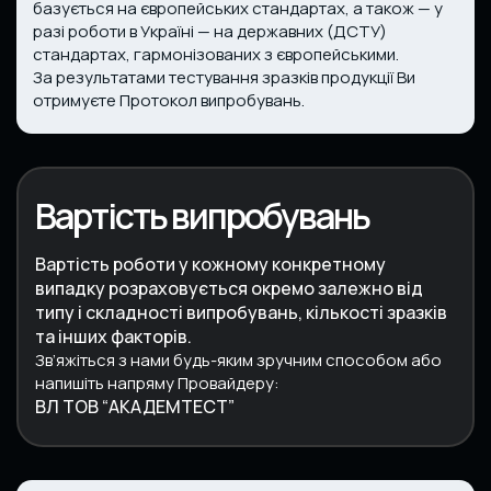
базується на європейських стандартах, а також — у
разі роботи в Україні — на державних (ДСТУ)
стандартах, гармонізованих з європейськими.
За результатами тестування зразків продукції Ви
отримуєте Протокол випробувань.
Вартість випробувань
Вартість роботи у кожному конкретному
випадку розраховується окремо залежно від
типу і складності випробувань, кількості зразків
та інших факторів.
Зв’яжіться з нами будь-яким зручним способом
або
напишіть напряму Провайдеру:
ВЛ ТОВ “АКАДЕМТЕСТ”