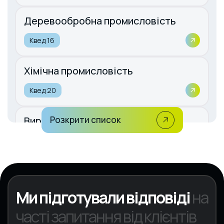
Деревообробна промисловість
Квед 16
Хімічна промисловість
Квед 20
Виробництво гумових та
Розкрити список
пластмасових виробів
Квед 22
Ми підготували відповіді
на
часті запитання від клієнтів