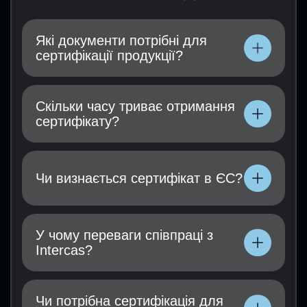
Які документи потрібні для
сертифікації продукції?
Необхідно надати технічну документацію,
інструкцію з експлуатації, результати
Скільки часу триває отримання
випробувань (якщо є), а також заявку на
сертифікату?
сертифікацію.
Необхідно надати технічну документацію,
інструкцію з експлуатації, результати
Чи визнається сертифікат в ЄС?
випробувань (якщо є), а також заявку на
сертифікацію.
Необхідно надати технічну документацію,
інструкцію з експлуатації, результати
У чому переваги співпраці з
випробувань (якщо є), а також заявку на
Intercas?
сертифікацію.
Необхідно надати технічну документацію,
інструкцію з експлуатації, результати
Чи потрібна сертифікація для