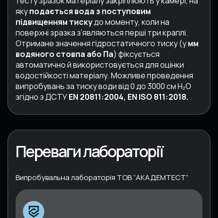
тесту зразок матеріалу закріплюють у камері, на
яку
подається вода з поступовим
підвищенням тиску
до моменту, коли на
поверхні зразка з’являються перші три краплі.
Отримане значення гідростатичного тиску (у
мм
водяного стовпа або Па
) фіксується
автоматично й використовується для оцінки
водостійкості матеріалу. Можливе проведення
випробувань за тиску води від 0 до 3000 см Н₂О
згідно з ДСТУ
EN 20811:2004, EN ISO 811:2018.
Переваги лабораторії
Випробувальна лабораторія ТОВ “АКАДЕМТЕСТ”