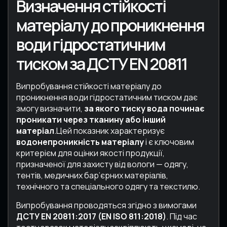
Визначення стійкості
матеріалу до проникнення
води гідростатичним
тиском за ДСТУ EN 20811
Випробування стійкості матеріалу до
проникнення води гідростатичним тиском дає
змогу визначити,
за якого тиску вода починає
проникати через тканину або інший
матеріал
.
Цей показник характеризує
водонепроникність матеріалу
і є ключовим
критерієм для оцінки якості продукції,
призначеної для захисту від вологи — одягу,
тентів, медичних бар’єрних матеріалів,
технічного та спеціального одягу та текстилю.
Випробування проводяться згідно з вимогами
ДСТУ EN 20811:2017 (EN ISO 811:2018)
. Під час