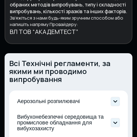
обраних методів випробувань, типу і складності
випробувань, кількості зразків та інших факторів.
Зв’яжіться з нами будь-яким зручним способом
або
напишіть напряму Провайдеру:
ВЛ ТОВ “АКАДЕМТЕСТ”
Всі Технічні регламенти, за
якими ми проводимо
випробування
Аерозольні розпилювачі
Технічний регламент аерозольних
Вибухонебезпечні середовища та
розпилювачів (Постанова КМУ від
промислове обладнання для
21.02.2023 № 154)
вибухозахисту