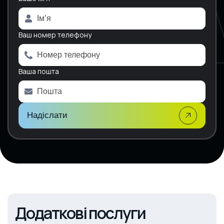
l
t
e
Ваш номер телефону
r
n
a
Ваша пошта
t
i
v
e
:
Надіслати
Додаткові послуги