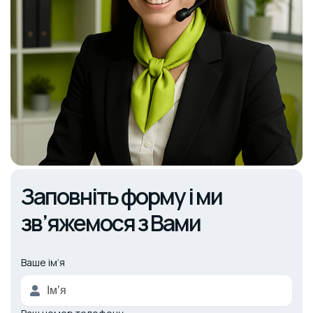
Заповніть форму і ми
зв’яжемося з Вами
Ваше ім’я
Alternative: