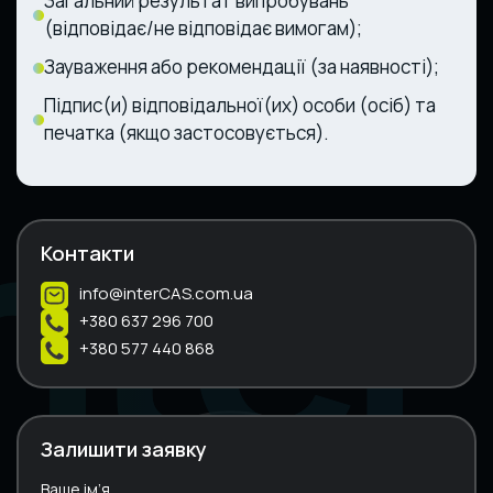
Загальний результат випробувань
(відповідає/не відповідає вимогам);
Зауваження або рекомендації (за наявності);
Підпис(и) відповідальної(их) особи (осіб) та
печатка (якщо застосовується).
Контакти
info@interCAS.com.ua
+380 637 296 700
+380 577 440 868
Залишити заявку
Ваше ім’я
A