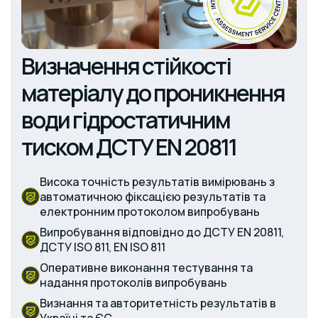
Визначення стійкості
матеріалу до проникнення
води гідростатичним
тиском ДСТУ EN 20811
Висока точність результатів вимірювань з
автоматичною фіксацією результатів та
електронним протоколом випробувань
Випробування відповідно до ДСТУ EN 20811,
ДСТУ ISO 811, EN ISO 811
Оперативне виконання тестування та
надання протоколів випробувань
Визнання та авторитетність результатів в
Україні та ЄС