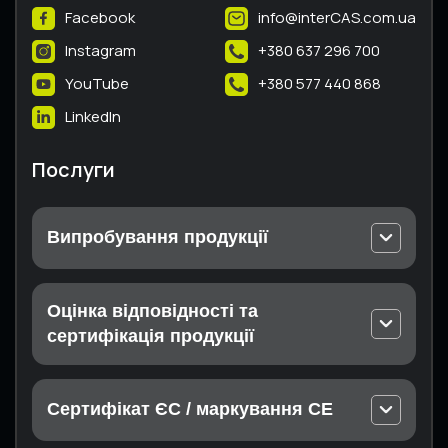
Facebook
info@interCAS.com.ua
Instagram
+380 637 296 700
YouTube
+380 577 440 868
LinkedIn
Послуги
Випробування продукції
Випробування електричного та електронного
устаткування
Оцінка відповідності та
Випробування безпеки машин та шумового
сертифікація продукції
випромінювання
Декларація відповідності Технічним
Випробування теплотехнічного обладнання
регламентам
Випробування вибухозахищеного обладнання
Сертифікат ЄС / маркування СЕ
Сертифікація продукції
Випробування обладнання, що працює під
Відповідність Директивам ЄС
Сертифікація послуг