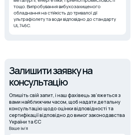
металургії, енергетики, гірничої промисловості
тощо. Випробування вибухозахищеного
обладнання на стійкість до тривалої дії
ультрафіолету та води відповідно до стандарту
UL 746C.
Залишити заявку на
консультацію
Опишіть свій запит, і наш фахівець зв’яжеться з
вами найближчим часом, щоб надати детальну
консультацію щодо оцінки відповідності та
сертифікації відповідно до вимог законодавства
України та ЄС
Ваше ім’я
Alternative: