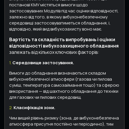
постанові КМУ містяться вимоги щодо
застосовуваних Модулів під час оцінки відповідності,
залежно від того, в якому вибухонебезпечному
середовищі застосовуватиметься обладнання, і,
відповідно, який вид вибухозахисту воно має.
Вартість та складність випробувань і оцінки
відповідності вибухозахищеного обладнання
залежать від кількох ключових факторів:
1.
Середовище застосування.
Вимоги до обладнання визначаються складом
вибухонебезпечної атмосфери (газова чи пилова
суміш, температура самозаймання тощо) та сферою
використання — від шахтного обладнання до техніки
для газових чи пилових середовищ.
2.
Класифікація зони.
Чим вищий рівень ризику (зона, де вибухонебезпечна
атмосфера присутня постійно чи періодично), тим