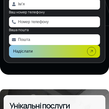
t
e
Ваш номер телефону
r
n
a
Ваша пошта
t
i
v
e
:
Надіслати
Унікальні послуги