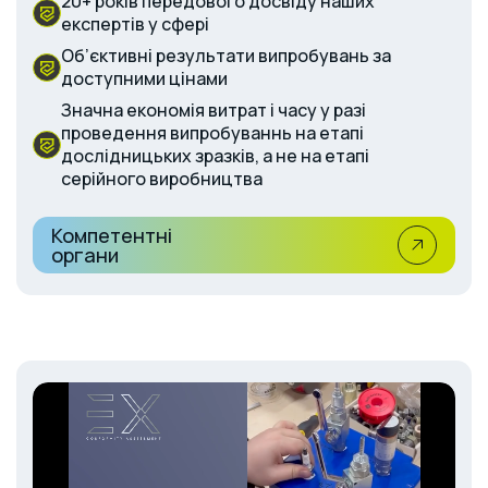
20+ років передового досвіду наших
експертів у сфері
Об’єктивні результати випробувань за
доступними цінами
Значна економія витрат і часу у разі
проведення випробуваннь на етапі
дослідницьких зразків, а не на етапі
серійного виробництва
Компетентні
органи