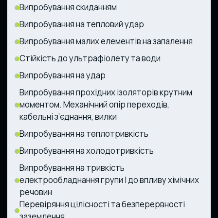
Випробування скиданням
Випробування на тепловий удар
Випробування малих елементів на запалення
Стійкість до ультрафіолету та води
Випробування на удар
Випробування прохідних ізоляторів крутним
моментом. Механічний опір переходів,
кабельні з’єднання, вилки
Випробування на теплотривкість
Випробування на холодотривкість
Випробування на тривкість
електрообладнання групи І до впливу хімічних
речовин
Перевіряння цілісності та безперервності
заземлення