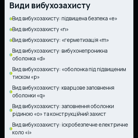
Види вибухозахисту
Вид вибухозахисту: підвищена безпека «е»
Вид вибухозахисту «n»
Вид вибухозахисту: «герметизація «m»
Вид вибухозахисту: вибухонепроникна
оболонка «d»
Вид вибухозахисту: «оболонка під підвищеним
тиском «p»
Вид вибухозахисту: кварцове заповнення
оболонки «q»
Вид вибухозахисту: заповнення оболонки
рідиною «о» та конструкційний захист
Вид вибухозахисту: іскробезпечне електричне
коло «i»