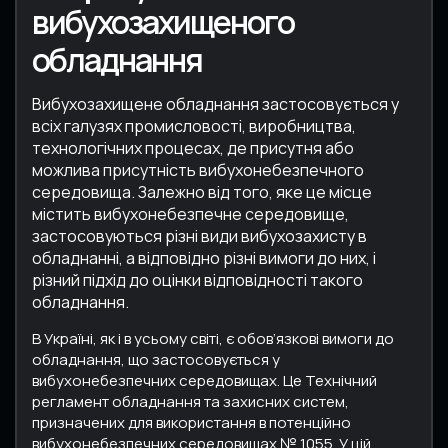
вибухозахищеного
обладнання
Вибухозахищене обладнання застосовується у
всіх галузях промисловості, виробництва,
технологічних процесах, де присутня або
можлива присутність вибухонебезпечного
середовища. Залежно від того, яке це місце
містить вибухонебезпечне середовище,
застосовуються різні види вибухозахисту в
обладнанні, а відповідно різні вимоги до них, і
різний підхід до оцінки відповідності такого
обладнання.
В Україні, як і в усьому світі, є обов’язкові вимоги до
обладнання, що застосовується у
вибухонебезпечних середовищах. Це Технічний
регламент обладнання та захисних систем,
призначених для використання в потенційно
вибухонебезпечних середовищах № 1055. У цій