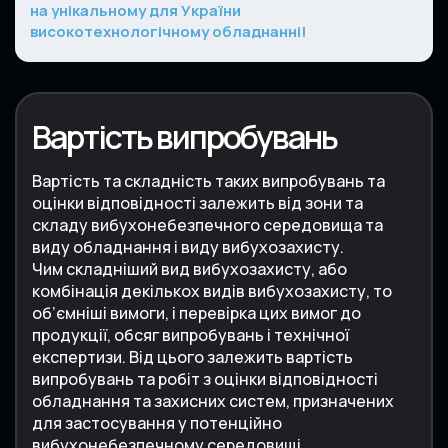
на унікальному для України
високотехнологічному обладнанні!
Вартість випробувань
Вартість та складність таких випробувань та
оцінки відповідності залежить від зони та
складу вибухонебезпечного середовища та
виду обладнання і виду вибухозахисту.
Чим складніший вид вибухозахисту, або
комбінація декількох видів вибухозахисту, то
об’ємніші вимоги, і перевірка цих вимог до
продукції, обсяг випробувань і технічної
експертизи. Від цього залежить вартість
випробувань та робіт з оцінки відповідності
обладнання та захисних систем, призначених
для застосування у потенційно
вибухонебезпечному середовищі.