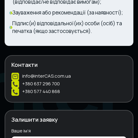
(відповідає/не відповідає вимогам);
Зауваження або рекомендації (за наявності);
Підпис(и) відповідальної(их) особи (осіб) та
печатка (якщо застосовується).
Контакти
info@interCAS.com.ua
+380 637 296 700
+380 577 440 868
Залишити заявку
Ваше ім’я
A
l