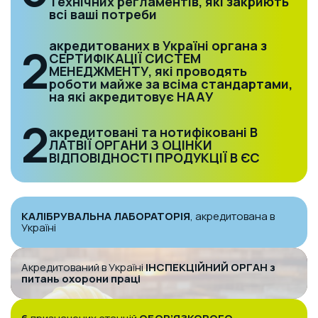
Технічних регламентів, які закриють
всі ваші потреби
акредитованих в Україні органа з
2
СЕРТИФІКАЦІЇ СИСТЕМ
МЕНЕДЖМЕНТУ, які проводять
роботи майже за всіма стандартами,
на які акредитовує НААУ
2
акредитовані та нотифіковані В
ЛАТВІЇ ОРГАНИ З ОЦІНКИ
ВІДПОВІДНОСТІ ПРОДУКЦІЇ В ЄС
КАЛІБРУВАЛЬНА ЛАБОРАТОРІЯ
, акредитована в
Україні
Акредитований в Україні
ІНСПЕКЦІЙНИЙ ОРГАН з
питань
охорони праці