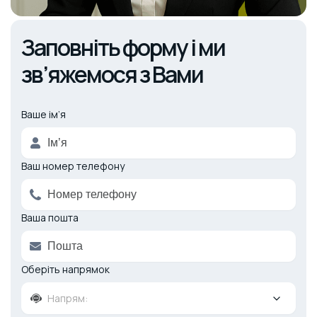
Заповніть форму і ми
зв’яжемося з Вами
Ваше ім’я
Alternative:
Ваш номер телефону
Ваша пошта
Оберіть напрямок
Напрям: