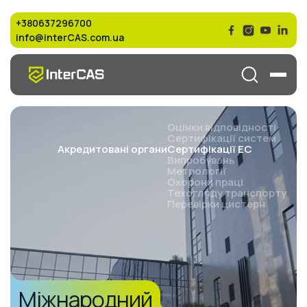
+380637296700
info@interCAS.com.ua
Оцінки відповідності
Сертифікації систем
Cертифікації ЕС
Акредитовані органи
Випробувань
Метрології
Охорони праці
Техогляду транспорту
Перевірки цистерн
Міжнародний