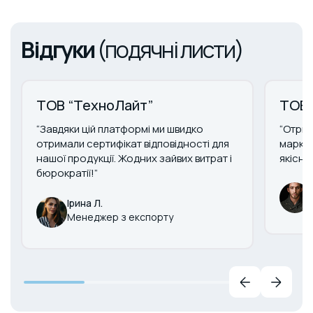
Відгуки
(подячні листи)
ТОВ “ТехноЛайт”
ТОВ 
“Завдяки цій платформі ми швидко
“Отрим
отримали сертифікат відповідності для
маркув
нашої продукції. Жодних зайвих витрат і
якісни
бюрократії!”
Ірина Л.
Менеджер з експорту