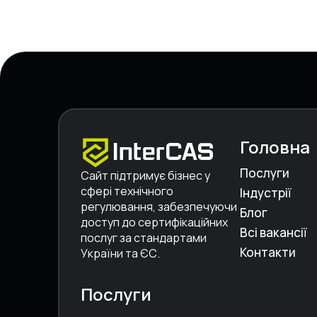
Головна
Послуги
Сайт підтримує бізнес у
сфері технічного
Індустрії
регулювання, забезпечуючи
Блог
доступ до сертифікаційних
Всі вакансії
послуг за стандартами
Контакти
України та ЄС.
Послуги