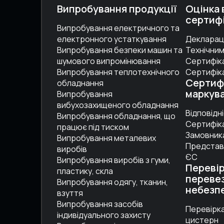
Випробування продукції
Оцінка 
сертифі
Випробування електричного та
електронного устаткування
Деклараці
Випробування безпеки машин та
Технічни
шумового випромінювання
Сертифіка
Випробування теплотехнічного
Сертифіка
Сертифі
обладнання
маркув
Випробування
вибухозахищеного обладнання
Відповідн
Випробування обладнання, що
Сертифік
працює під тиском
Замовник
Випробування металевих
Представ
виробів
ЄС
Випробування виробів з гуми,
Перевір
пластику, скла
переве
Випробування одягу, тканин,
небезп
взуття
Випробування засобів
Перевірк
індивідуального захисту
цистерн