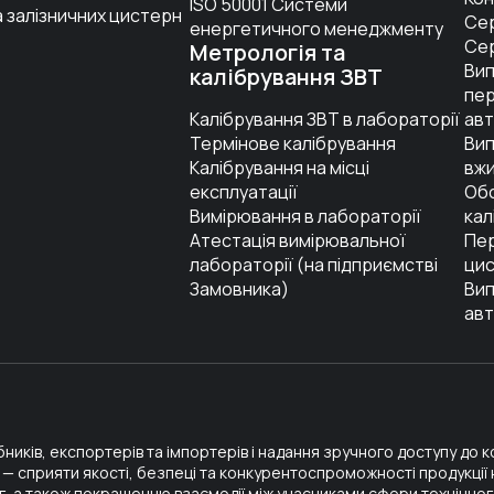
ISO 50001 Системи
 залізничних цистерн
Се
енергетичного менеджменту
Се
Метрологія та
Вип
калібрування ЗВТ
пе
Калібрування ЗВТ в лабораторії
авт
Термінове калібрування
Вип
Калібрування на місці
вжи
експлуатації
Обс
Вимірювання в лабораторії
кал
Атестація вимірювальної
Пер
лабораторії (на підприємстві
ци
Замовника)
Вип
авт
ників, експортерів та імпортерів і надання зручного доступу до 
а — сприяти якості, безпеці та конкурентоспроможності продукції
г, а також покращенню взаємодії між учасниками сфери технічно