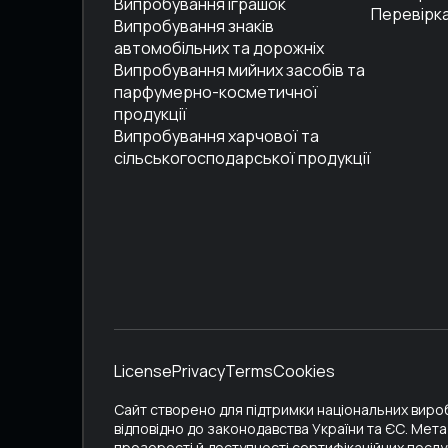
Випробування іграшок
Перевірка
Випробування знаків
автомобільних та дорожніх
Випробування мийних засобів та
парфумерно-косметичної
продукції
Випробування харчової та
сільськогосподарської продукції
License
Privacy
Terms
Cookies
Сайт створено для підтримки національних вироб
відповідно до законодавства України та ЄС. Мет
прозорості й доступності сертифікаційних послу