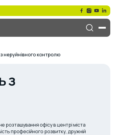
 з неруйнівного контролю
ь з
е розташування офісу в центрі міста
ість професійного розвитку, дружній