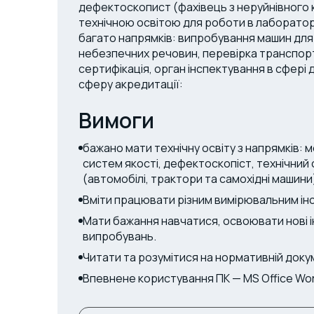
дефектоскопист (фахівець з неруйнівного
технічною освітою для роботи в лаборатор
багато напрямків: випробування машин дл
небезпечних речовин, перевірка транспорт
сертифікація, орган інспектування в сфері
сферу акредитації:
Вимоги
бажано мати технічну освіту з напрямків: 
систем якості, дефектоскопіст, технічний 
(автомобілі, трактори та самохідні машини
Вміти працювати різним вимірювальним ін
Мати бажання навчатися, освоювати нові 
випробувань.
Читати та розумітися на нормативній доку
Впевнене користування ПК — MS Office Word