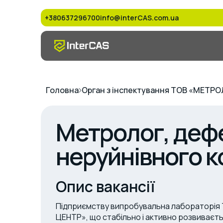
+380637296700
info@interCAS.com.ua
Головна
Орган з інспектування ТОВ «МЕТР
Метролог, дефе
неруйнівного 
Опис вакансії
Підприємству випробувальна лабораторі
ЦЕНТР», що стабільно і активно розвиваєть