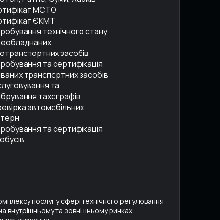
ртифікат МСТО
ртифікат ЄКМТ
робування технічного стану
реобладнаних
отранспортних засобів
робування та сертифікація
ваних транспортних засобів
луговування та
ібрування тахографів
евірка автомобільних
стерн
робування та сертифікація
обусів
комплексу послуг у сфері технічного регулювання
 на внутрішньому та зовнішньому ринках,
го регулювання.