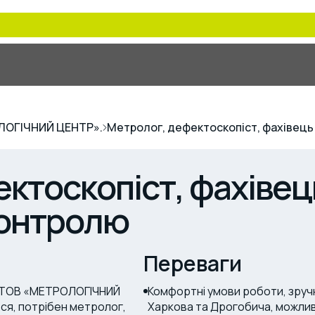
ОЛОГІЧНИЙ ЦЕНТР».
Метролог, дефектоскопіст, фахівець
ктоскопіст, фахівец
контролю
Переваги
я ТОВ «МЕТРОЛОГІЧНИЙ
Комфортні умови роботи, зручн
ся, потрібен метролог,
Харкова та Дрогобича, можлив