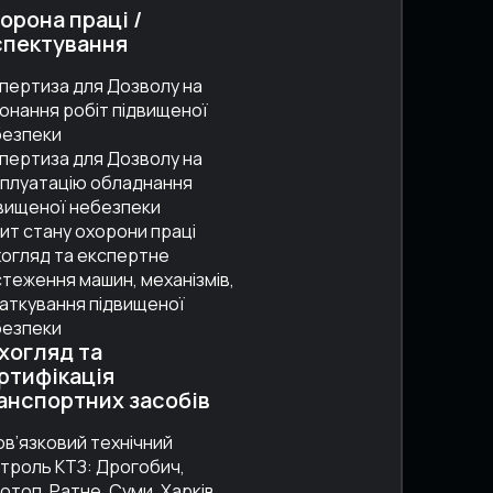
орона праці /
спектування
пертиза для Дозволу на
онання робіт підвищеної
безпеки
пертиза для Дозволу на
плуатацію обладнання
вищеної небезпеки
ит стану охорони праці
огляд та експертне
теження машин, механізмів,
аткування підвищеної
безпеки
хогляд та
ртифікація
анспортних засобів
в’язковий технічний
троль КТЗ: Дрогобич,
отоп, Ратне, Суми, Харків