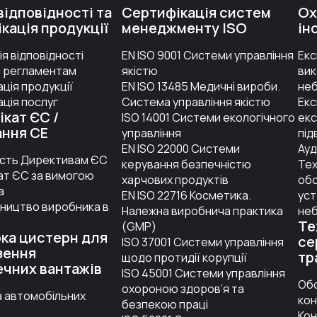
відповідності та
Сертифікація систем
Ох
кація продукції
менеджменту ISO
ін
я відповідності
EN ISO 9001 Системи управління
Екс
м регламентам
якістю
вик
ція продукції
EN ISO 13485 Медичні вироби.
не
ція послуг
Система управління якістю
Екс
кат ЄС /
ISO 14001 Системи екологічного
екс
ання СЕ
управління
під
EN ISO 22000 Системи
Ауд
ість Директивам ЄС
керування безпечністю
Тех
ат ЄС за вимогою
харчових продуктів
обс
а
EN ISO 22716 Косметика.
уст
ництво виробника в
Належна виробнича практика
не
Те
(GMP)
ка цистерн для
се
ISO 37001 Системи управління
зення
тр
щодо протидії корупції
ечних вантажів
ISO 45001 Системи управління
Обо
охороною здоров’я та
а автомобільних
кон
безпекою праці
Кон