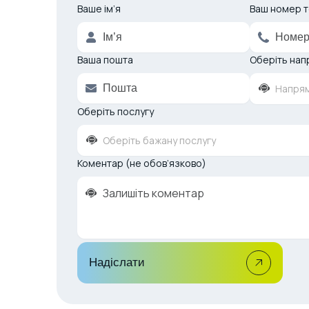
Ваше ім’я
Alternative:
Ваш номер 
Ваша пошта
Оберіть нап
Напрям
Оберіть послугу
Оберіть бажану послугу
Коментар (не обов’язково)
Надіслати