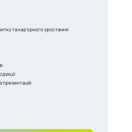
итку та кар’єрного зростання
ів
одукції
та презентацій