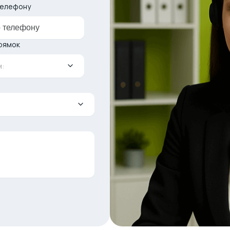
телефону
рямок
: