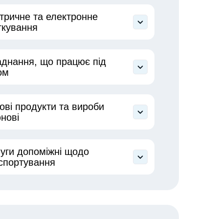
тричне та електронне
ткування
ктромагнітна сумісність
аднання
днання, що працює під
ом
ові продукти та вироби
нові
уги допоміжні щодо
спортування