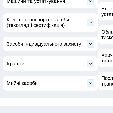
Машини та устаткування
Елек
Шумове випромінювання у навколишнє
уста
середовище від обладнання, що
Колісні транспортні засоби
використовується ззовні приміщень
(техогляд і сертифікація)
Еле
обл
Обла
Електромагнітна сумісність
Обов’язковий технічний контроль
тиск
обладнання
транспортних засобів
Засоби індивідуального захисту
Міжнародний сертифікат технічного
Харч
огляду
тютю
Іграшки
Сертифікат ЕКМТ
Посл
Мийні засоби
тран