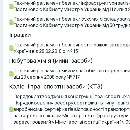
Технічний регламент безпеки інфраструктури залі
Постановою Кабінету Міністрів України від 11 липня
Технічний регламент безпеки рухомого складу зал
Постановою Кабінету Міністрів України від 30 грудня
Іграшки
Технічний регламент безпечності іграшок, затверд
України від 28.02.2018 р. № 151.
Побутова хімія (мийні засоби)
Технічний регламент мийних засобів, затверджений
від 20 серпня 2008 року № 717
Колісні транспортні засоби (КТЗ)
Порядок затвердження конструкції транспортних за
Порядок ведення реєстру сертифікатів типу трансп
виробниками сертифікатів відповідності транспорт
затверджені наказом Міністерства інфраструктури Ук
зареєстрований у Міністерстві юстиції України 14.0