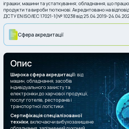
іграшки; машини та устаткування; обладнання, що працює
продукти та вироби тютюнові. Акредитовано на відповід
ДСТУ EN ISO/IEC 17021-1(№ 10238 від 25.04.2019-24.04.202
Сфера акредитації
Опис
Широка сфера акредитації:
від
машин, обладнання, засобів
індивідуального захисту та
електроніки до харчової продукції,
послуг готелів, ресторанів і
транспортної логістики.
Сертифікація спеціалізованої
техніки
, включаючи вибухозахищене
обладнання, залізничний рухомий