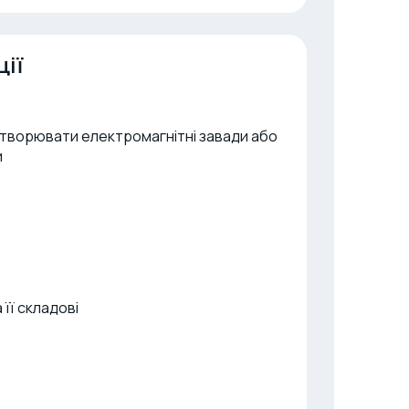
ії
створювати електромагнітні завади або
и
її складові