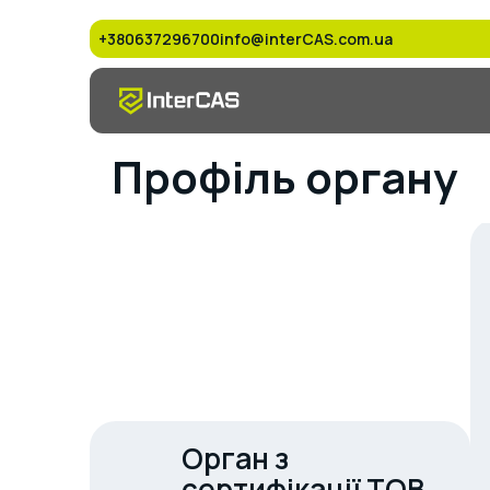
+380637296700
info@interCAS.com.ua
Профіль органу
Орган з
сертифікації ТОВ