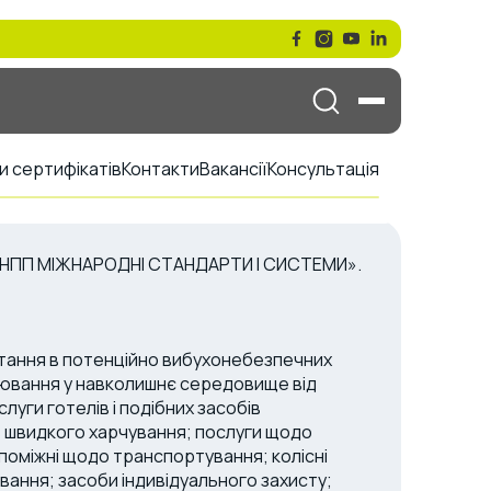
и сертифікатів
Контакти
Вакансії
Консультація
В «НПП МІЖНАРОДНІ СТАНДАРТИ І СИСТЕМИ».
стання в потенційно вибухонебезпечних
ювання у навколишнє середовище від
уги готелів і подібних засобів
в швидкого харчування; послуги щодо
допоміжні щодо транспортування; колісні
ання; засоби індивідуального захисту;