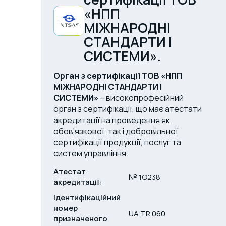
«НПП
МІЖНАРОДНІ
СТАНДАРТИ І
СИСТЕМИ».
Орган з сертифікації ТОВ «НПП
МІЖНАРОДНІ СТАНДАРТИ І
СИСТЕМИ»
– високопрофесійний
орган з сертифікації, що має атестати
акредитації на проведення як
обов’язкової, так і добровільної
сертифікації продукції, послуг та
систем управління.
Атестат
№ 1O238
акредитації:
Ідентифікаційний
номер
UA.TR.060
призначеного