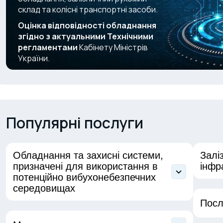
склад та колісні транспортні засоби.
Оцінка відповідності обладнання
згідно з актуальними Технічними
регламентами
Кабінету Міністрів
України.
Популярні послуги
Обладнання та захисні системи,
Залі
призначені для використання в
інфр
потенційно вибухонебезпечних
середовищах
Сер
зал
Посл
Перевірка захисного обладнання для
вибухонебезпечних середовищ