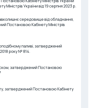
Постановою Кабінету Міністрів України
ету Міністрів України від 19 серпня 2023 р.
авколишнє середовище від обладнання,
ний Постановою Кабінету Міністрів
оподібному паливі, затверджений
2018 року № 814.
тиском, затверджений Постановою
7
сту, затверджений Постановою Кабінету