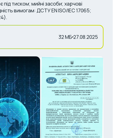
 під тиском; мийні засоби; харчові
ність вимогам: ДСТУ EN ISO/IEC 17065;
4).
32 МБ
27.08.2025