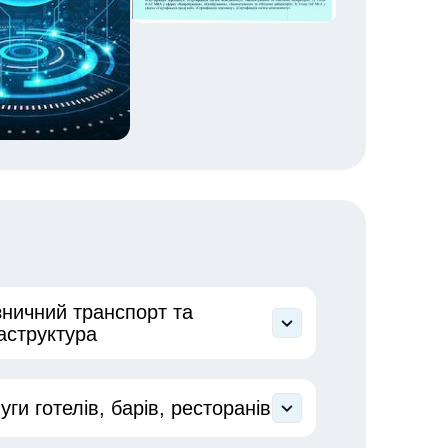
зничний транспорт та
аструктура
тифікація процесів перевезень
ізничним транспортом
уги готелів, барів, ресторанів