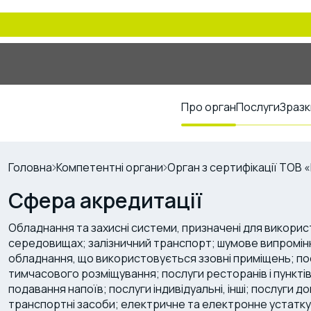
Про орган
Послуги
Зразк
Головна
Компетентні органи
Орган з сертифікації ТО
Сфера акредитації
Обладнання та захисні системи, призначені для викори
середовищах; залізничний транспорт; шумове випромін
обладнання, що використовується ззовні приміщень; посл
тимчасового розміщування; послуги ресторанів і пункті
подавання напоїв; послуги індивідуальні, інші; послуги 
транспортні засоби; електричне та електронне устаткув