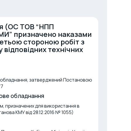
ня (ОС ТОВ “НПП
И” призначено наказами
ретьою стороною робіт з
у відповідних технічних
ті обладнання, затверджений Постановою
77
ове обладнання
м, призначених для використання в
нова КМУ від 28.12.2016 № 1055)