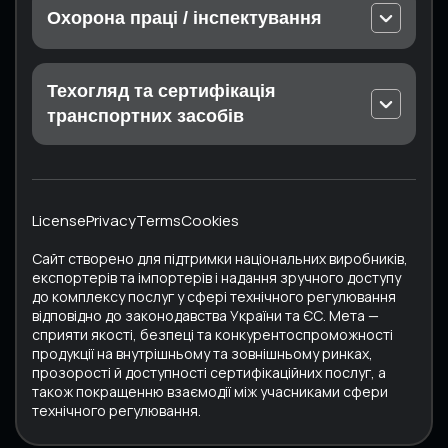
EN ISO 22000 Системи керування безпечністю
сільськогосподарської продукції
Охорона праці / інспектування
харчових продуктів
Калібрування на місці експлуатації
Експертиза для Дозволу на виконання робіт
EN ISO 22716 Косметика. Належна виробнича
Вимірювання в лабораторії
підвищеної небезпеки
практика (GMP)
Техогляд та сертифікація
Атестація вимірювальної лабораторії (на
Експертиза для Дозволу на експлуатацію
ISO 37001 Системи управління щодо протидії
підприємстві Замовника)
транспортних засобів
обладнання підвищеної небезпеки
корупції
Обов’язковий технічний контроль КТЗ:
Аудит стану охорони праці
Дрогобич, Конотоп, Ратне, Суми, Харків
ISO 45001 Системи управління охороною
Техогляд та експертне обстеження машин,
здоров’я та безпекою праці
Сертифікат МСТО
механізмів, устаткування підвищеної небезпеки
License
ISO 50001 Системи енергетичного менеджменту
Privacy
Terms
Cookies
Сертифікат ЄКМТ
Випробування технічного стану
Сайт створено для підтримки національних виробників,
переобладнаних автотранспортних засобів
експортерів та імпортерів і надання зручного доступу
до комплексу послуг у сфері технічного регулювання
Випробування та сертифікація вживаних
відповідно до законодавства України та ЄС. Мета —
транспортних засобів
сприяти якості, безпеці та конкурентоспроможності
продукції на внутрішньому та зовнішньому ринках,
Обслуговування та калібрування тахографів
прозорості й доступності сертифікаційних послуг, а
також покращенню взаємодії між учасниками сфери
Перевірка автомобільних цистерн
технічного регулювання.
Випробування та сертифікація автобусів