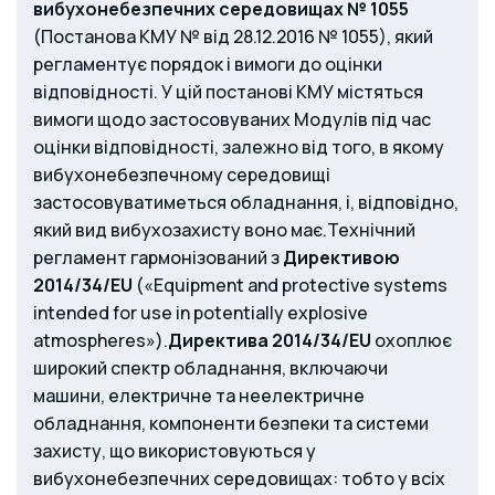
вибухонебезпечних середовищах № 1055
(Постанова КМУ № від 28.12.2016 № 1055), який
регламентує порядок і вимоги до оцінки
відповідності. У цій постанові КМУ містяться
вимоги щодо застосовуваних Модулів під час
оцінки відповідності, залежно від того, в якому
вибухонебезпечному середовищі
застосовуватиметься обладнання, і, відповідно,
який вид вибухозахисту воно має.
Технічний
регламент гармонізований з
Директивою
2014/34/EU
(«Equipment and protective systems
intended for use in potentially explosive
atmospheres»).
Директива 2014/34/EU
охоплює
широкий спектр обладнання, включаючи
машини, електричне та неелектричне
обладнання, компоненти безпеки та системи
захисту, що використовуються у
вибухонебезпечних середовищах: тобто у всіх