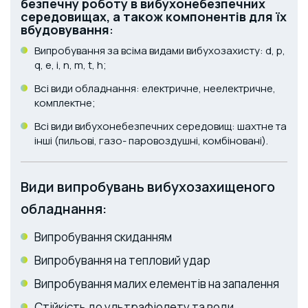
безпечну роботу в вибухонебезпечних
середовищах, а також компонентів для їх
вбудовування
:
Випробування за всіма видами вибухозахисту: d, p,
q, e, i, n, m, t, h;
Всі види обладнання: електричне, неелектричне,
комплектне;
Всі види вибухонебезпечних середовищ: шахтне та
інші (пильові, газо- паровоздушні, комбіновані).
Види випробувань вибухозахищеного
обладнання:
Випробування скиданням
Випробування на тепловий удар
Випробування малих елементів на запалення
Стійкість до ультрафіолету та води