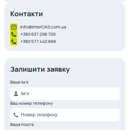
Контакти
info@interCAS.com.ua
+380 637 296 700
+380 577 440 868
Залишити заявку
Ваше ім’я
A
l
t
e
Ваш номер телефону
r
n
a
Ваша пошта
t