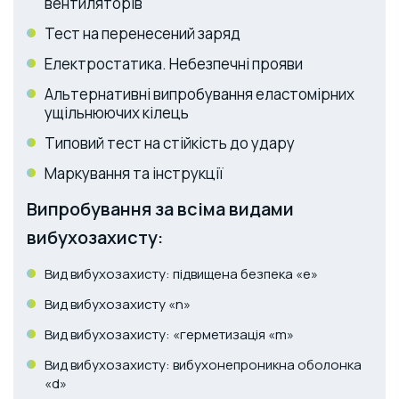
вентиляторів
Тест на перенесений заряд
Електростатика. Небезпечні прояви
Альтернативні випробування еластомірних
ущільнюючих кілець
Типовий тест на стійкість до удару
Маркування та інструкції
Випробування за всіма видами
вибухозахисту:
Вид вибухозахисту: підвищена безпека «е»
Вид вибухозахисту «n»
Вид вибухозахисту: «герметизація «m»
Вид вибухозахисту: вибухонепроникна оболонка
«d»