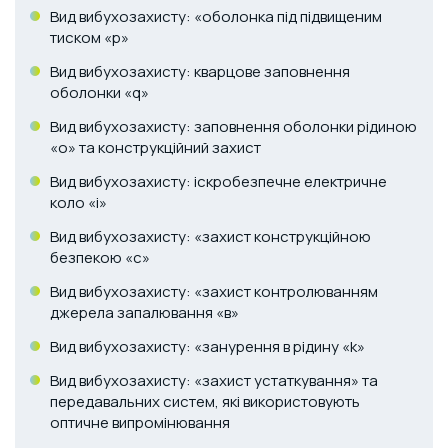
Вид вибухозахисту: «оболонка під підвищеним
тиском «p»
Вид вибухозахисту: кварцове заповнення
оболонки «q»
Вид вибухозахисту: заповнення оболонки рідиною
«о» та конструкційний захист
Вид вибухозахисту: іскробезпечне електричне
коло «i»
Вид вибухозахисту: «захист конструкційною
безпекою «с»
Вид вибухозахисту: «захист контролюванням
джерела запалювання «в»
Вид вибухозахисту: «занурення в рідину «k»
Вид вибухозахисту: «захист устаткування» та
передавальних систем, які використовують
оптичне випромінювання