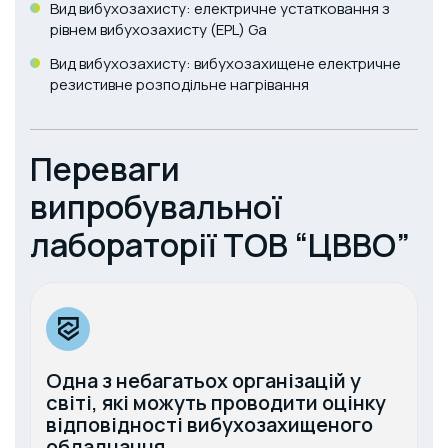
Вид вибухозахисту: електричне устатковання з
рівнем вибухозахисту (EPL) Ga
Вид вибухозахисту: вибухозахищене електричне
резистивне розподільне нагрівання
Переваги
випробувальної
лабораторії ТОВ “ЦВВО”
Одна з небагатьох організацій у
світі, які можуть проводити оцінку
відповідності вибухозахищеного
обладнання