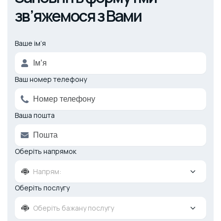
зв’яжемося з Вами
Ваше ім’я
Alternative:
Ваш номер телефону
Ваша пошта
Оберіть напрямок
Напрям:
Оберіть послугу
Оберіть бажану послугу