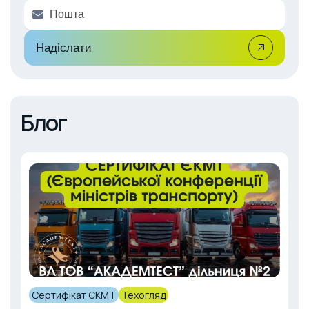
i
v
e
:
Надіслати
Блог
Сертифікат ЄКМТ
Техогляд