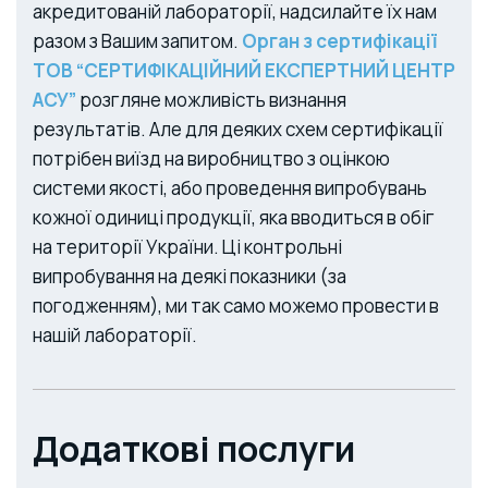
акредитованій лабораторії, надсилайте їх нам
разом з Вашим запитом.
Орган з сертифікації
ТОВ “СЕРТИФІКАЦІЙНИЙ ЕКСПЕРТНИЙ ЦЕНТР
АСУ”
розгляне можливість визнання
результатів.
Але для деяких схем сертифікації
потрібен виїзд на виробництво з оцінкою
системи якості, або проведення випробувань
кожної одиниці продукції, яка вводиться в обіг
на території України.
Ці контрольні
випробування на деякі показники (за
погодженням), ми так само можемо провести в
нашій лабораторії.
Додаткові послуги