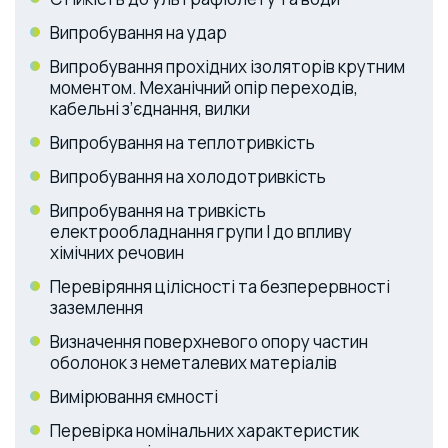
Випробування на удар
Випробування прохідних ізоляторів крутним
моментом. Механічний опір переходів,
кабельні з’єднання, вилки
Випробування на теплотривкість
Випробування на холодотривкість
Випробування на тривкість
електрообладнання групи І до впливу
хімічних речовин
Перевіряння цілісності та безперервності
заземлення
Визначення поверхневого опору частин
оболонок з неметалевих матеріалів
Вимірювання ємності
Перевірка номінальних характеристик