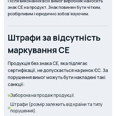
Після виконання всіх вимог виробник наносить
знак CE на продукт. Знак повинен бути чітким,
розбірливим і юридично зобов’язуючим.
Штрафи за відсутність
маркування CE
Продукція без знака CE, яка підлягає
сертифікації, не допускається на ринок ЄС. За
порушення вимог можуть бути накладені такі
санкції:
Заборона на продаж продукції.
Штрафи (розмір залежить від країни та типу
порушення).