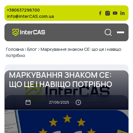
+380637296700
info@interCAS.com.ua
Головна
Блог
Маркування знаком CE: що це і навіщо
потрібно
МАРКУВАННЯ ЗНАКОМ CE:
ЩО ЦЕ І НАВІЩО ПОТРІБНО
Викладено
хв на читання
27/06/2025