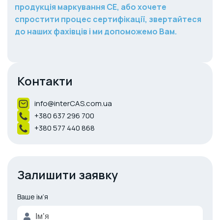
продукція маркування CE, або хочете
спростити процес сертифікації, звертайтеся
до наших фахівців і ми допоможемо Вам.
Контакти
info@interCAS.com.ua
+380 637 296 700
+380 577 440 868
Залишити заявку
Ваше ім’я
A
l
t