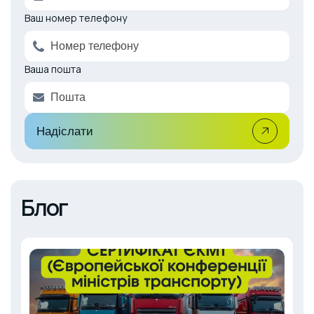
e
Ваш номер телефону
r
n
a
Ваша пошта
t
i
v
e
:
Надіслати
Блог