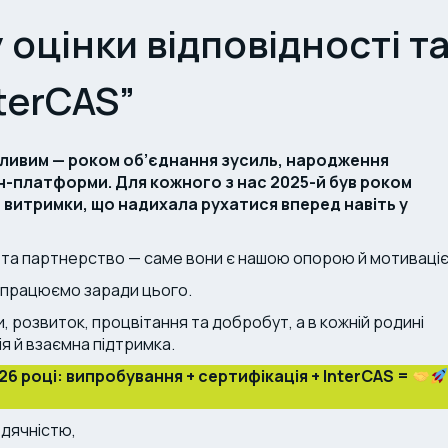
оцінки відповідності т
nterCAS”
бливим — роком об’єднання зусиль, народження
йн-платформи.
Для кожного з нас 2025-й був роком
 витримки, що надихала рухатися вперед навіть у
у та партнерство — саме вони є нашою опорою й мотиваці
я працюємо заради цього.
и, розвиток, процвітання та добробут, а в кожній родині
я й взаємна підтримка.
26 році:
випробування + сертифікація + InterCAS =
дячністю,