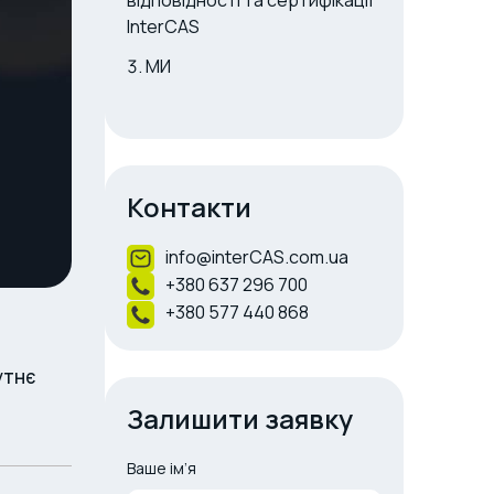
відповідності та сертифікації
InterCAS
МИ
Контакти
info@interCAS.com.ua
+380 637 296 700
+380 577 440 868
утнє
Залишити заявку
Ваше ім’я
A
l