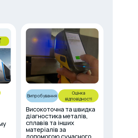
Оцінка
Оцінк
Випробування
відповідності
відповід
Високоточна та швидка
“ASU Bal
діагностика металів,
нотифік
сплавів та інших
з сертиф
му
матеріалів за
вибухоз
допомогою сучасного
обладна