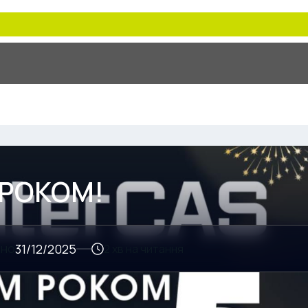
 РОКОМ!
ено
31/12/2025
хв на читання