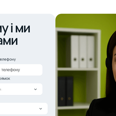
у і ми
ами
телефону
рямок
: