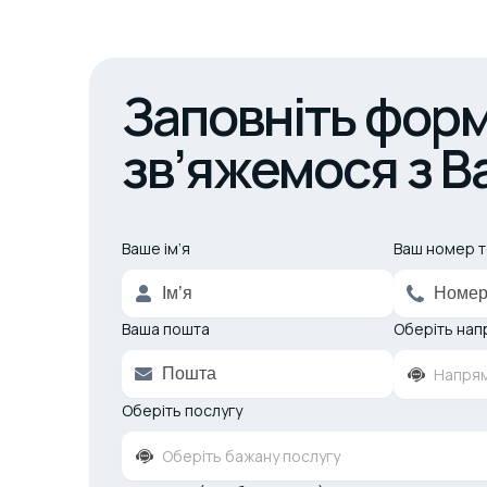
Заповніть форм
зв’яжемося з В
Ваше ім’я
Alternative:
Ваш номер 
Ваша пошта
Оберіть нап
Напрям
Оберіть послугу
Оберіть бажану послугу