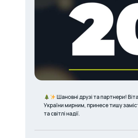
Шановні друзі та партнери!
Віт
України мирним, принесе тишу замість
та світлі надії.