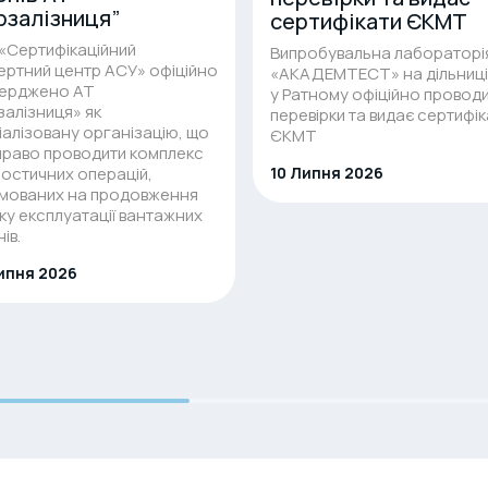
рзалізниця”
сертифікати ЄКМТ
«Сертифікаційний
Випробувальна лабораторі
ертний центр АСУ» офіційно
«АКАДЕМТЕСТ» на дільниц
верджено АТ
у Ратному офіційно провод
залізниця» як
перевірки та видає сертифік
іалізовану організацію, що
ЄКМТ
право проводити комплекс
ностичних операцій,
10 Липня 2026
мованих на продовження
ку експлуатації вантажних
ів.
ипня 2026