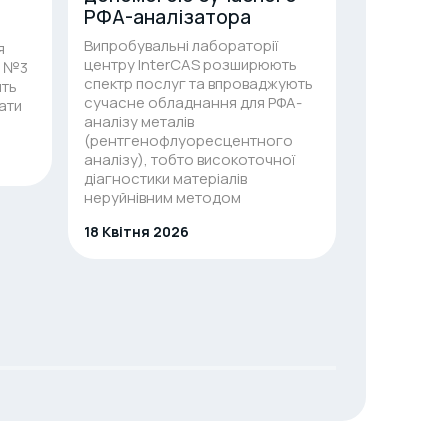
РФА-аналізатора
Директи
(ATEX)
Випробувальні лабораторії
я
центру InterCAS розширюють
і №3
“Сертифіка
спектр послуг та впроваджують
ить
центр “АСУ
сучасне обладнання для РФА-
ати
включено 
аналізу металів
Європейсько
(рентгенофлуоресцентного
нотифікова
аналізу), тобто високоточної
Директивою
діагностики матеріалів
обладнання
неруйнівним методом
призначені
вибухонеб
18 Квітня 2026
середови
8 Квітня 2