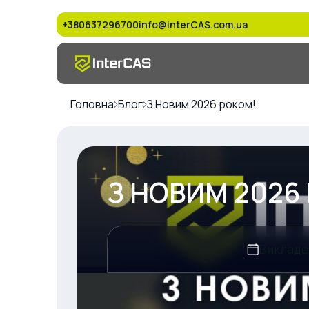
+380637296700
info@interCAS.com.ua
Головна
Блог
З Новим 2026 роком!
З НОВИМ 2026
Виклад