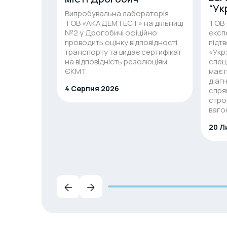
“Ук
Випробувальна лабораторія
ТОВ «АКАДЕМТЕСТ» на дільниці
ТОВ 
№2 у Дрогобичі офіційно
експ
проводить оцінку відповідності
підт
транспорту та видає сертифікат
«Укр
на відповідність резолюціям
спец
ЄКМТ
має 
діаг
4 Серпня 2026
спря
стро
вагон
20 Л