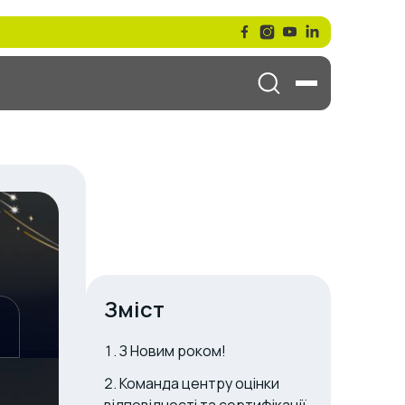
Зміст
З Новим роком!
Команда центру оцінки