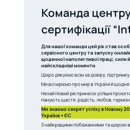
Команда центру 
сертифікації “I
Для нашої команди цей рік став осо
сервісного центру та запуску онла
щоденної наполегливої праці, сили й
найскладніші моменти.
Щиро дякуємо всім за довіру, підтримк
Ми всі мріємо про мир в Україні й щодн
Нехай Новий рік принесе успішні проєкт
панують щастя, радість, любов, гармоні
Ми знаємо секрет успіху в Новому 20
Україна + ЄС
З найкращими побажаннями та щирою в