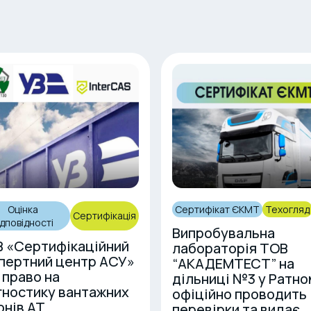
Оцінка
Сертифікат ЄКМТ
Техогляд
Сертифікація
ідповідності
Випробувальна
 «Сертифікаційний
лабораторія ТОВ
пертний центр АСУ»
“АКАДЕМТЕСТ” на
 право на
дільниці №3 у Ратно
гностику вантажних
офіційно проводить
онів АТ
перевірки та видає