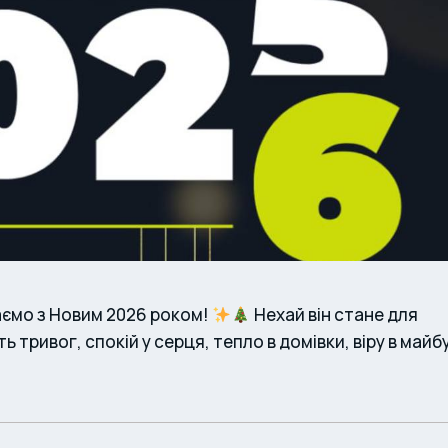
аємо з Новим 2026 роком!
Нехай він стане для
 тривог, спокій у серця, тепло в домівки, віру в майб