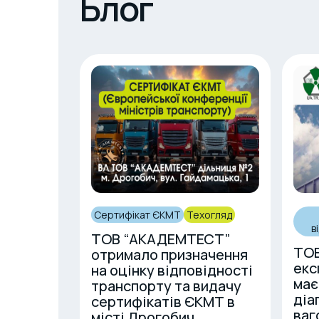
Блог
Сертифікат ЄКМТ
Техогляд
в
ТОВ “АКАДЕМТЕСТ”
ТОВ
отримало призначення
екс
на оцінку відповідності
має
транспорту та видачу
діа
сертифікатів ЄКМТ в
ваг
місті Дрогобич