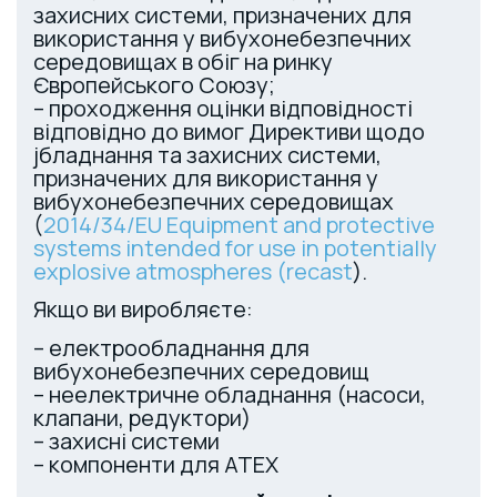
захисних системи, призначених для
використання у вибухонебезпечних
середовищах в обіг на ринку
Європейського Союзу;
– проходження оцінки відповідності
відповідно до вимог Директиви щодо
jбладнання та захисних системи,
призначених для використання у
вибухонебезпечних середовищах
(
2014/34/EU Equipment and protective
systems intended for use in potentially
explosive atmospheres (recast
).
Якщо ви виробляєте:
– електрообладнання для
вибухонебезпечних середовищ
– неелектричне обладнання (насоси,
клапани, редуктори)
– захисні системи
– компоненти для ATEX