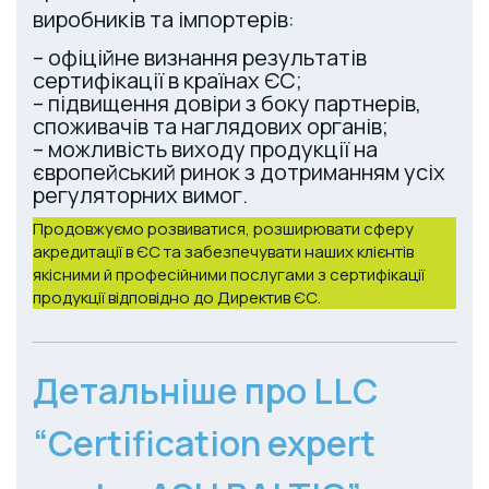
виробників та імпортерів:
– офіційне визнання результатів
сертифікації в країнах ЄС;
– підвищення довіри з боку партнерів,
споживачів та наглядових органів;
– можливість виходу продукції на
європейський ринок з дотриманням усіх
регуляторних вимог.
Продовжуємо розвиватися, розширювати сферу
акредитації в ЄС та забезпечувати наших клієнтів
якісними й професійними послугами з сертифікації
продукції відповідно до Директив ЄС.
Детальніше про LLC
“Certification expert