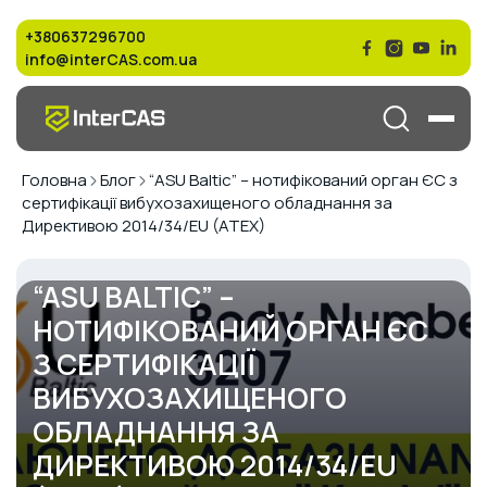
+380637296700
info@interCAS.com.ua
Головна
Блог
“ASU Baltic” – нотифікований орган ЄС з
сертифікації вибухозахищеного обладнання за
Директивою 2014/34/EU (ATEX)
“ASU BALTIC” –
НОТИФІКОВАНИЙ ОРГАН ЄС
З СЕРТИФІКАЦІЇ
ВИБУХОЗАХИЩЕНОГО
ОБЛАДНАННЯ ЗА
ДИРЕКТИВОЮ 2014/34/EU