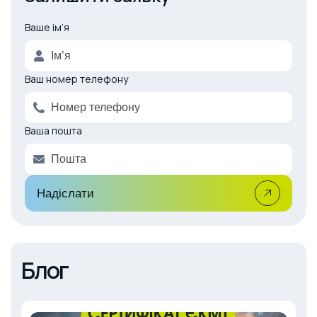
Ваше ім’я
A
l
t
e
Ваш номер телефону
r
n
a
Ваша пошта
t
i
v
e
:
Надіслати
Блог