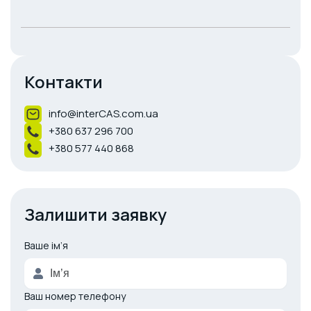
Контакти
info@interCAS.com.ua
+380 637 296 700
+380 577 440 868
Залишити заявку
Ваше ім’я
A
l
t
e
Ваш номер телефону
r