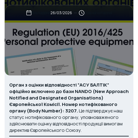
Викладено
хв на читання
26/03/2026
Орган з оцінки відповідності “АСУ БАЛТІК”
офіційно включено до бази NANDO (New Approach
Notified and Designated Organisations)
Європейської Комісії. Номер нотифікованого
органу (Body Number): 3207.
Це підтверджує наш
статус нотифікованого органу, уповноваженого
здійснювати оцінку відповідності продукції вимогам
директив Європейського Союзу.