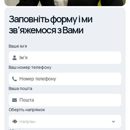
Заповніть форму і ми
зв’яжемося з Вами
Ваше ім’я
Alternative:
Ваш номер телефону
Ваша пошта
Оберіть напрямок
Напрям: