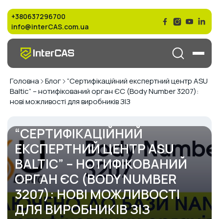
+380637296700
info@interCAS.com.ua
Головна
Блог
“Сертифікаційний експертний центр ASU
Baltic” – нотифікований орган ЄС (Body Number 3207):
нові можливості для виробників ЗІЗ
“СЕРТИФІКАЦІЙНИЙ
ЕКСПЕРТНИЙ ЦЕНТР ASU
BALTIC” – НОТИФІКОВАНИЙ
ОРГАН ЄС (BODY NUMBER
3207): НОВІ МОЖЛИВОСТІ
ДЛЯ ВИРОБНИКІВ ЗІЗ