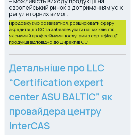
– можливість виходу продукції на
європейський ринок з дотриманням усіх
регуляторних вимог.
Продовжуємо розвиватися, розширювати сферу
акредитації в ЄС та забезпечувати наших клієнтів
якісними й професійними послугами з сертифікації
продукції відповідно до Директив ЄС.
Детальніше про LLC
“Certification expert
center ASU BALTIC” як
провайдера центру
InterCAS