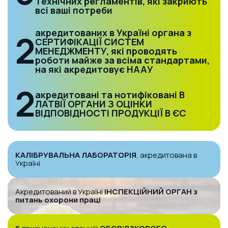
Технічних регламентів, які закриють
всі ваші потреби
акредитованих в Україні органа з
2
СЕРТИФІКАЦІЇ СИСТЕМ
МЕНЕДЖМЕНТУ, які проводять
роботи майже за всіма стандартами,
на які акредитовує НААУ
2
акредитовані та нотифіковані В
ЛАТВІЇ ОРГАНИ З ОЦІНКИ
ВІДПОВІДНОСТІ ПРОДУКЦІЇ В ЄС
КАЛІБРУВАЛЬНА ЛАБОРАТОРІЯ
, акредитована в
Україні
Акредитований в Україні
ІНСПЕКЦІЙНИЙ ОРГАН з
питань
охорони праці