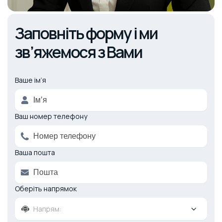
Заповніть форму і ми
зв’яжемося з Вами
Ваше ім’я
Alternative:
Ваш номер телефону
Ваша пошта
Оберіть напрямок
Напрям: