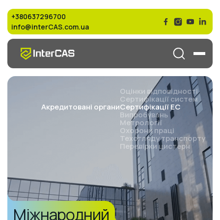
+380637296700
info@interCAS.com.ua
Оцінки відповідності
Сертифікації систем
Cертифікації ЕС
Акредитовані органи
Випробувань
Метрології
Охорони праці
Техогляду транспорту
Перевірки цистерн
Міжнародний