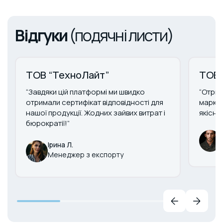
Відгуки
(подячні листи)
ТОВ “ТехноЛайт”
ТОВ 
“Завдяки цій платформі ми швидко
“Отрим
отримали сертифікат відповідності для
маркув
нашої продукції. Жодних зайвих витрат і
якісни
бюрократії!”
Ірина Л.
Менеджер з експорту